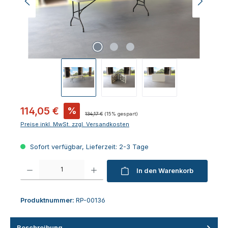
Verkaufspreis:
114,05 €
%
Regulärer Preis:
134,17 €
(15% gespart)
Preise inkl. MwSt. zzgl. Versandkosten
Sofort verfügbar, Lieferzeit: 2-3 Tage
Produkt Anzahl: Gib den gewünschten Wert ein oder benutze die Schaltfl
In den Warenkorb
Produktnummer:
RP-00136
Beschreibung