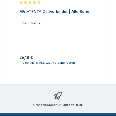
Durchschnittliche Bewertung von 5 von 5 Sternen
MVL-TENT® Zeltverbinder | Alle Serien
Serie:
Serie 37
Regulärer Preis:
26,18 €
Preise inkl. MwSt. zzgl. Versandkosten
Gratis Versand für Faltzelte in DE