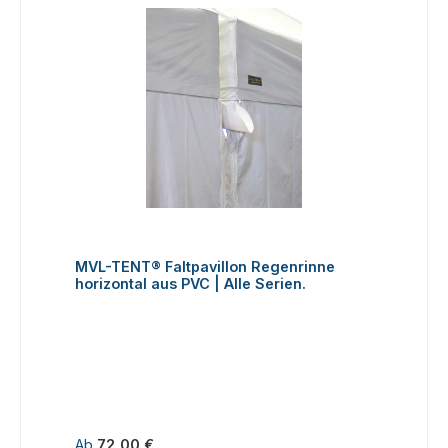
MVL-TENT® Faltpavillon Regenrinne
horizontal aus PVC | Alle Serien.
Regulärer Preis:
Ab
72,00 €