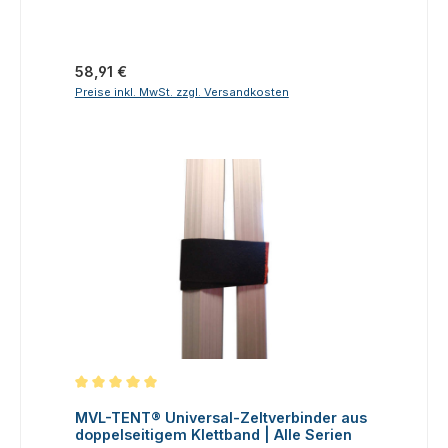
Regulärer Preis:
58,91 €
Preise inkl. MwSt. zzgl. Versandkosten
Durchschnittliche Bewertung von 5 von 5 Sternen
MVL-TENT® Universal-Zeltverbinder aus
doppelseitigem Klettband | Alle Serien