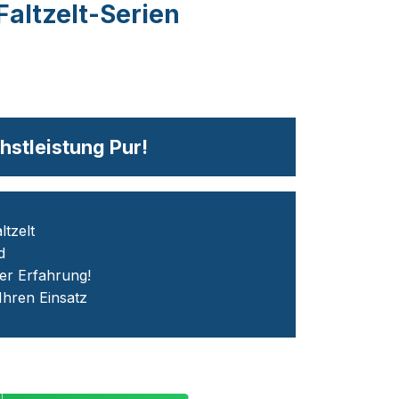
Faltzelt-Serien
hstleistung Pur!
ltzelt
d
ger Erfahrung!
 Ihren Einsatz