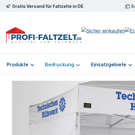
Gratis Versand für Faltzelte in DE
B
m Hauptinhalt springen
Zur Suche springen
Zur Hauptnavigation springen
Produkte
Bedruckung
Einsatzgebiete