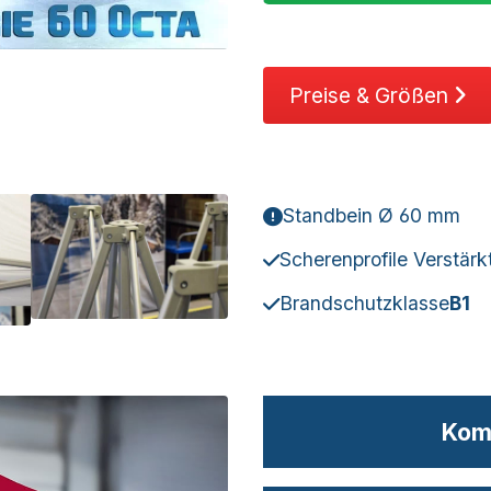
Preise & Größen
Standbein Ø 60 mm
Scherenprofile Verstärkt
Brandschutzklasse
B1
Komp