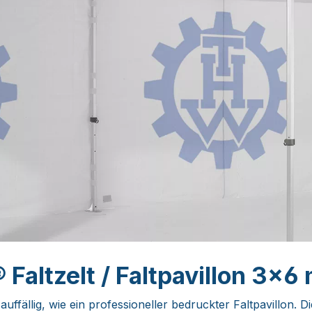
altzelt / Faltpavillon 3×6
uffällig, wie ein professioneller bedruckter Faltpavillon. D