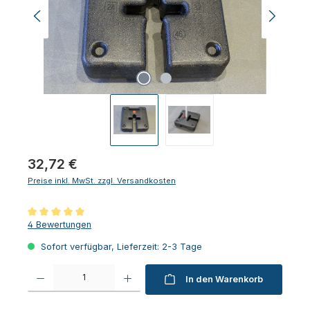
Regulärer Preis:
32,72 €
Preise inkl. MwSt. zzgl. Versandkosten
Durchschnittliche Bewertung von 5 von 5 Sternen
4 Bewertungen
Sofort verfügbar, Lieferzeit: 2-3 Tage
Produkt Anzahl: Gib den gewünschten Wert ein oder benutze die Schaltfl
In den Warenkorb