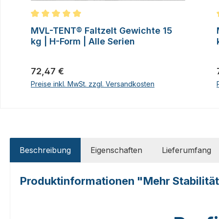
Durchschnittliche Bewertung von 5 von 5 Sternen
MVL-TENT® Faltzelt Gewichte 15
kg | H-Form | Alle Serien
Regulärer Preis:
72,47 €
Preise inkl. MwSt. zzgl. Versandkosten
Beschreibung
Eigenschaften
Lieferumfang
Produktinformationen "Mehr Stabilität