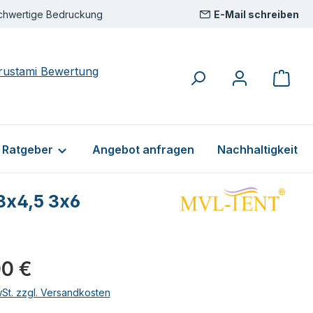
chwertige Bedruckung
E-Mail schreiben
& Ratgeber
Angebot anfragen
Nachhaltigkeit
 3x4,5 3x6
eis:
00 €
wSt. zzgl. Versandkosten