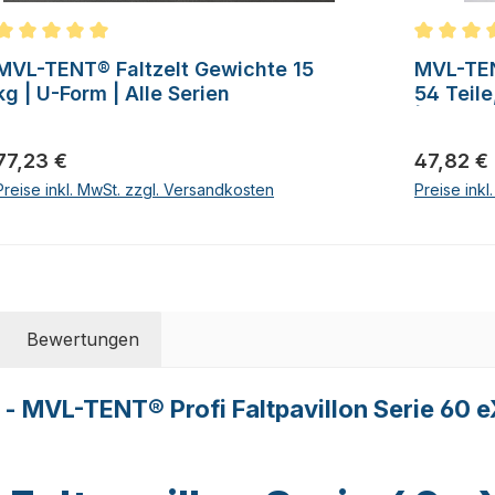
Durchschnittliche Bewertung von 5 von 5 Sternen
Durchschn
MVL-TENT® Faltzelt Gewichte 15
MVL-TEN
kg | U-Form | Alle Serien
54 Teile
| Alle S
Regulärer Preis:
Regulärer
77,23 €
47,82 €
Preise inkl. MwSt. zzgl. Versandkosten
Preise ink
Bewertungen
 - MVL-TENT® Profi Faltpavillon Serie 60 