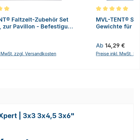
ittliche Bewertung von 5 von 5 Sternen
Durchschnittliche
T® Faltzelt-Zubehör Set
MVL-TENT® San
, zur Pavillon - Befestigung
Gewichte für Fal
erien
 Preis:
Regulärer Preis:
Ab
14,29 €
l. MwSt. zzgl. Versandkosten
Preise inkl. MwSt. zz
eXpert | 3x3 3x4,5 3x6"