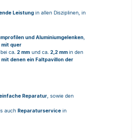
gende Leistung
in allen Disziplinen, in
umprofilen und Aluminiumgelenken
,
l
mit quer
 bei ca.
2 mm
und ca.
2,2 mm
in den
mit denen ein Faltpavillon der
einfache Reparatur
, sowie den
als auch
Reparaturservice
in