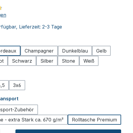
tliche Bewertung von 4.8 von 5 Sternen
gen
fügbar, Lieferzeit: 2-3 Tage
hlen
rdeaux
Champagner
Dunkelblau
Gelb
ot
Schwarz
Silber
Stone
Weiß
ählen
,5
3x6
auswählen
ransport
sport-Zubehör
 - extra Stark ca. 670 g/m²
Rolltasche Premium
l: Gib den gewünschten Wert ein oder benutze die Schaltflächen um