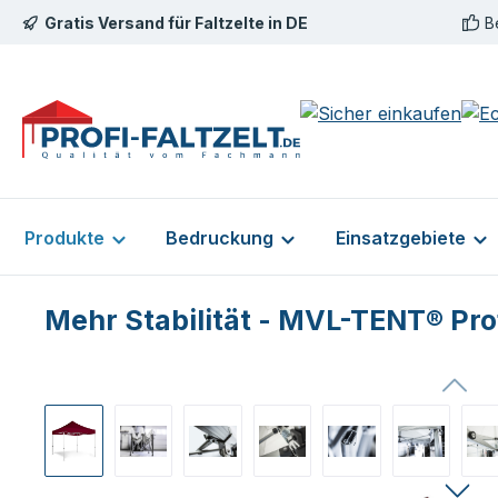
Gratis Versand für Faltzelte in DE
B
m Hauptinhalt springen
Zur Suche springen
Zur Hauptnavigation springen
Produkte
Bedruckung
Einsatzgebiete
Mehr Stabilität - MVL-TENT® Prof
Bildergalerie überspringen