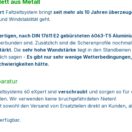
ett aus Metall
rt
Faltzeltsystem bringt
seit mehr als 10 Jahren überzeu
nd Windstabilität geht.
ertigen,
nach DIN 17611 E2 gebürsteten
6063-T5 Alumini
erbunden sind. Zusätzlich sind die Scherenprofile nochma
tärkt
. Die
sehr hohe Wandstärke
liegt in den Standbeinen
lich sagen -
Es gibt nur sehr wenige Wetterbedingungen, 
hwierigkeiten hätte.
paratur
ltsystems 60 eXpert sind
verschraubt
und sorgen so für
ilen. Wir verwenden keine bruchgefährdeten Nieten!
 sowohl den Versand von Ersatzteilen direkt an Kunden, 
verfügbar.