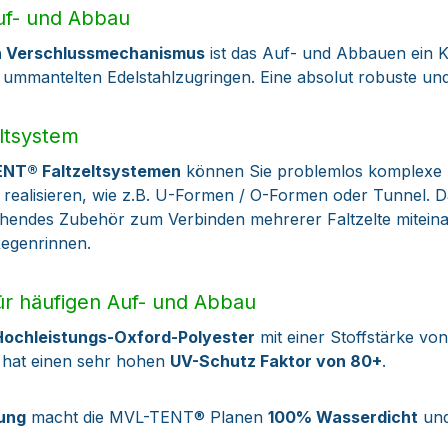
Auf- und Abbau
en Verschlussmechanismus
ist das Auf- und Abbauen ein K
 ummantelten Edelstahlzugringen. Eine absolut robuste und
ltsystem
ENT® Faltzeltsystemen
können Sie problemlos komplexe
 realisieren, wie z.B. U-Formen / O-Formen oder Tunnel. D
endes Zubehör zum Verbinden mehrerer Faltzelte miteinan
egenrinnen.
r häufigen Auf- und Abbau
Hochleistungs-Oxford-Polyester
mit einer Stoffstärke vo
d hat einen sehr hohen
UV-Schutz Faktor von 80+
.
tung
macht die MVL-TENT® Planen
100% Wasserdicht
und