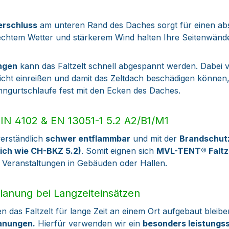
verschluss
am unteren Rand des Daches sorgt für einen abso
echtem Wetter und stärkerem Wind halten Ihre Seitenwänd
ngen
kann das Faltzelt schnell abgespannt werden. Dabei v
eicht einreißen und damit das Zeltdach beschädigen könne
ngurtschlaufe fest mit den Ecken des Daches.
IN 4102 & EN 13051-1 5.2 A2/B1/M1
verständlich
schwer entflammbar
und mit der
Brandschut
leich wie CH-BKZ 5.2)
. Somit eignen sich
MVL-TENT® Faltz
 Veranstaltungen in Gebäuden oder Hallen.
anung bei Langzeiteinsätzen
n das Faltzelt für lange Zeit an einem Ort aufgebaut bleibe
anungen.
Hierfür verwenden wir ein
besonders leistungs