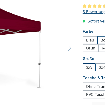
Durchschnit
5 Bewertun
Sofort ver
auswä
Farbe
Blau
Bo
Grün
R
ausw
Größe
3x3
3x4
Tasche & T
Ohne Tran
PVC Tasche
Produkt Anzah