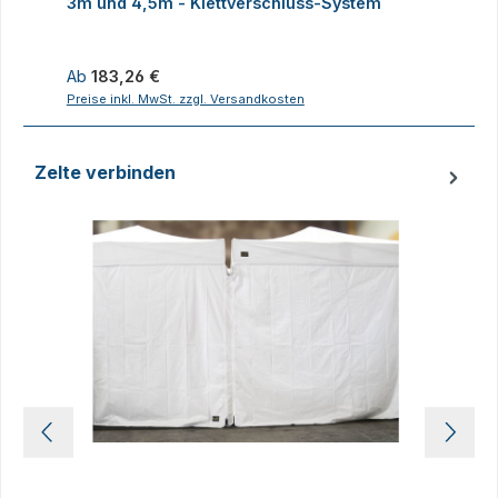
3m und 4,5m - Klettverschluss-System
4
Regulärer Preis:
R
Ab
183,26 €
Preise inkl. MwSt. zzgl. Versandkosten
P
Zelte verbinden
Produktgalerie überspringen