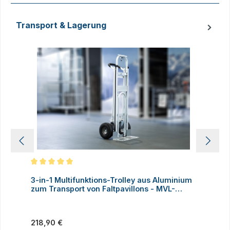
Transport & Lagerung
Produktgalerie überspringen
Durchschnittliche Bewertung von 5 von 5 Sternen
D
3-in-1 Multifunktions-Trolley aus Aluminium
A
zum Transport von Faltpavillons - MVL-
TENT®
Regulärer Preis:
V
218,90 €