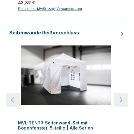
Regulärer Preis:
43,89 €
R
2
Preise inkl. MwSt. zzgl. Versandkosten
P
Seitenwände Reißverschluss
Produktgalerie überspringen
MVL-TENT® Seitenwand-Set mit
M
Bogenfenster, 5-teilig | Alle Serien
m