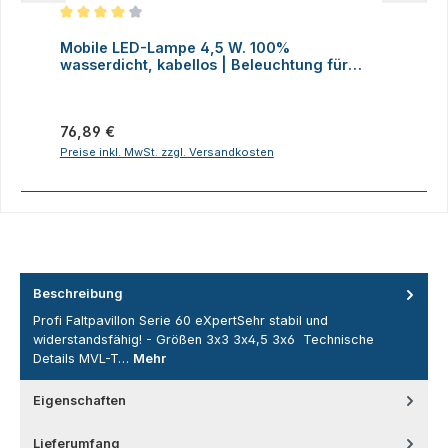
Durchschnittliche Bewertung von 4 von 5 Sternen
D
Mobile LED-Lampe 4,5 W. 100%
M
wasserdicht, kabellos | Beleuchtung für
H
Faltzelte, Camping, Outdoor
Regulärer Preis:
R
76,89 €
2
Preise inkl. MwSt. zzgl. Versandkosten
P
Beschreibung
Profi Faltpavillon Serie 60 eXpertSehr stabil und
widerstandsfähig! - Größen 3x3 3x4,5 3x6 Technische
Details MVL-T…
Mehr
Eigenschaften
Lieferumfang