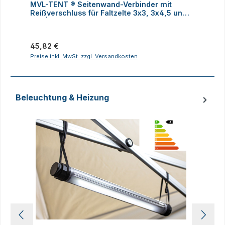
MVL-TENT ® Seitenwand-Verbinder mit
M
Reißverschluss für Faltzelte 3x3, 3x4,5 und
h
3x6 | Alle Serien
Regulärer Preis:
R
45,82 €
Preise inkl. MwSt. zzgl. Versandkosten
P
Beleuchtung & Heizung
Produktgalerie überspringen