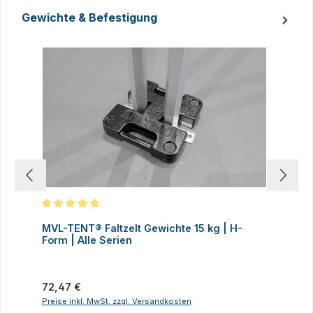
Gewichte & Befestigung
Produktgalerie überspringen
Durchschnittliche Bewertung von 5 von 5 Sternen
D
MVL-TENT® Faltzelt Gewichte 15 kg | H-
M
Form | Alle Serien
F
Regulärer Preis:
R
72,47 €
7
Preise inkl. MwSt. zzgl. Versandkosten
P