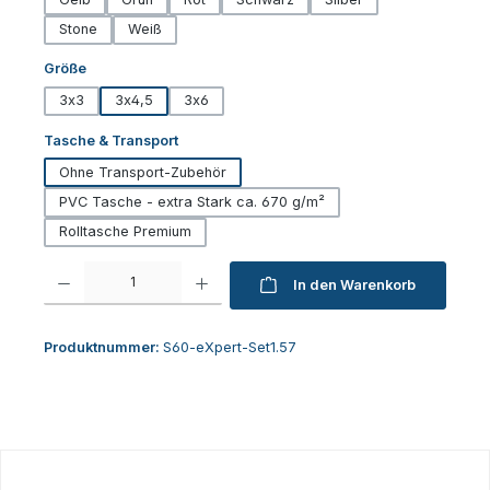
Stone
Weiß
auswählen
Größe
3x3
3x4,5
3x6
auswählen
Tasche & Transport
Ohne Transport-Zubehör
PVC Tasche - extra Stark ca. 670 g/m²
Rolltasche Premium
Produkt Anzahl: Gib den gewünschten Wert ein oder benutze die Schaltfl
In den Warenkorb
Produktnummer:
S60-eXpert-Set1.57