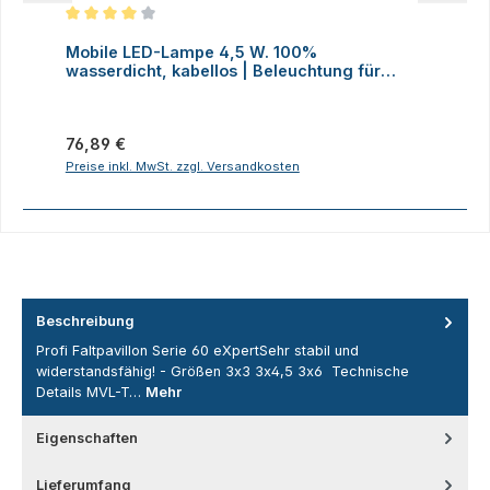
Durchschnittliche Bewertung von 4 von 5 Sternen
D
Mobile LED-Lampe 4,5 W. 100%
M
wasserdicht, kabellos | Beleuchtung für
H
Faltzelte, Camping, Outdoor
Regulärer Preis:
R
76,89 €
2
Preise inkl. MwSt. zzgl. Versandkosten
P
Beschreibung
Profi Faltpavillon Serie 60 eXpertSehr stabil und
widerstandsfähig! - Größen 3x3 3x4,5 3x6 Technische
Details MVL-T…
Mehr
Eigenschaften
Lieferumfang