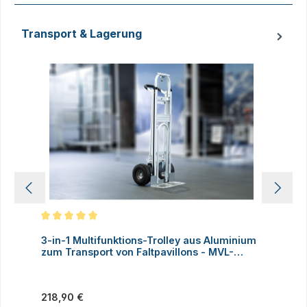
Transport & Lagerung
Produktgalerie überspringen
Durchschnittliche Bewertung von 5 von 5 Sternen
D
3-in-1 Multifunktions-Trolley aus Aluminium
A
zum Transport von Faltpavillons - MVL-
TENT®
Regulärer Preis:
V
218,90 €