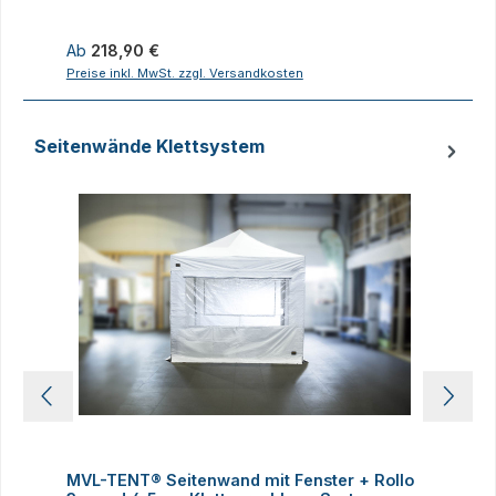
Regulärer Preis:
R
Ab
218,90 €
1
Preise inkl. MwSt. zzgl. Versandkosten
P
Seitenwände Klettsystem
Produktgalerie überspringen
MVL-TENT® Seitenwand mit Fenster + Rollo