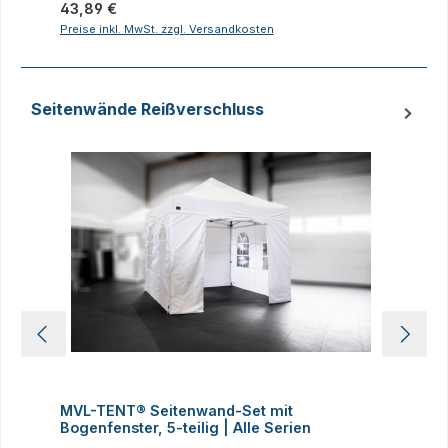
Regulärer Preis:
43,89 €
R
2
Preise inkl. MwSt. zzgl. Versandkosten
P
Seitenwände Reißverschluss
Produktgalerie überspringen
MVL-TENT® Seitenwand-Set mit
M
Bogenfenster, 5-teilig | Alle Serien
m