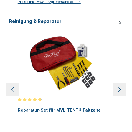
Preise inkl. MwSt. zzgl. Versandkosten
P
Reinigung & Reparatur
Produktgalerie überspringen
Durchschnittliche Bewertung von 4.83 von 5 Sternen
D
Reparatur-Set für MVL-TENT® Faltzelte
S
P
I