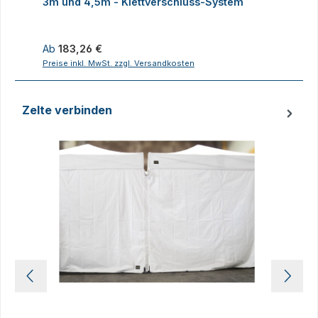
3m und 4,5m - Klettverschluss-System
4
Regulärer Preis:
R
Ab
183,26 €
Preise inkl. MwSt. zzgl. Versandkosten
P
Zelte verbinden
Produktgalerie überspringen