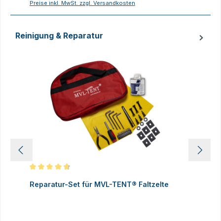
Preise inkl. MwSt. zzgl. Versandkosten
P
Reinigung & Reparatur
Produktgalerie überspringen
Durchschnittliche Bewertung von 4.83 von 5 Sternen
D
Reparatur-Set für MVL-TENT® Faltzelte
S
P
I