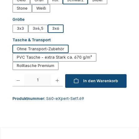
Stone
Weiß
auswählen
Größe
3x3
3x4,5
3x6
auswählen
Tasche & Transport
Ohne Transport-Zubehör
PVC Tasche - extra Stark ca. 670 g/m²
Rolltasche Premium
Produkt Anzahl: Gib den gewünschten Wert ein oder benutze die Schaltfl
In den Warenkorb
Produktnummer:
S60-eXpert-Set1.69