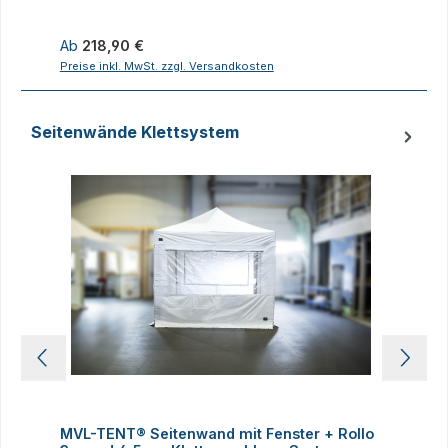
Regulärer Preis:
R
Ab
218,90 €
1
Preise inkl. MwSt. zzgl. Versandkosten
P
Seitenwände Klettsystem
Produktgalerie überspringen
MVL-TENT® Seitenwand mit Fenster + Rollo