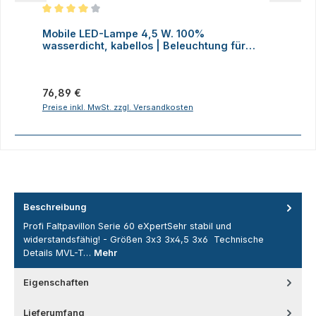
Durchschnittliche Bewertung von 4 von 5 Sternen
D
Mobile LED-Lampe 4,5 W. 100%
M
wasserdicht, kabellos | Beleuchtung für
H
Faltzelte, Camping, Outdoor
Regulärer Preis:
R
76,89 €
2
Preise inkl. MwSt. zzgl. Versandkosten
P
Beschreibung
Profi Faltpavillon Serie 60 eXpertSehr stabil und
widerstandsfähig! - Größen 3x3 3x4,5 3x6 Technische
Details MVL-T…
Mehr
Eigenschaften
Lieferumfang