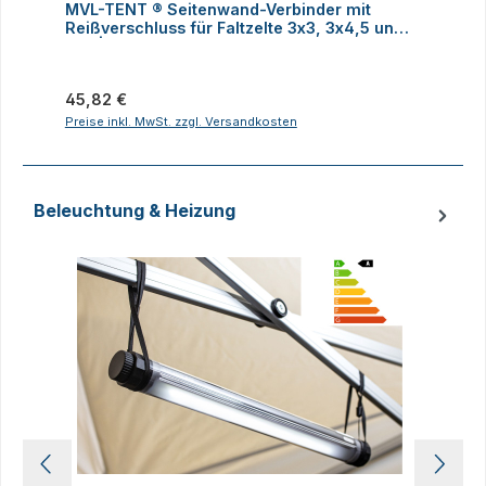
MVL-TENT ® Seitenwand-Verbinder mit
M
Reißverschluss für Faltzelte 3x3, 3x4,5 und
h
3x6 | Alle Serien
Regulärer Preis:
R
45,82 €
Preise inkl. MwSt. zzgl. Versandkosten
P
Beleuchtung & Heizung
Produktgalerie überspringen