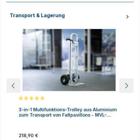
Transport & Lagerung
Produktgalerie überspringen
Durchschnittliche Bewertung von 5 von 5 Sternen
D
3-in-1 Multifunktions-Trolley aus Aluminium
A
zum Transport von Faltpavillons - MVL-
TENT®
Regulärer Preis:
V
218,90 €