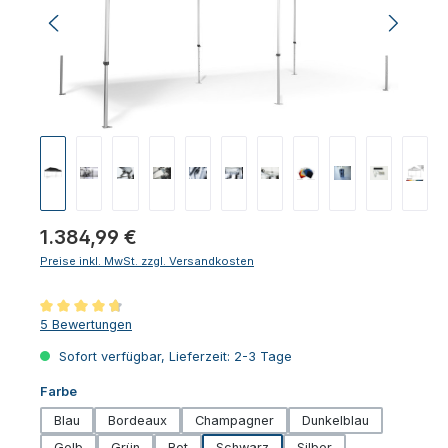
Regulärer Preis:
1.384,99 €
Preise inkl. MwSt. zzgl. Versandkosten
Durchschnittliche Bewertung von 4.8 von 5 Sternen
5 Bewertungen
Sofort verfügbar, Lieferzeit: 2-3 Tage
auswählen
Farbe
Blau
Bordeaux
Champagner
Dunkelblau
Gelb
Grün
Rot
Schwarz
Silber