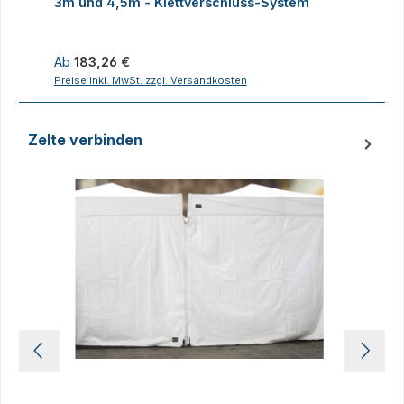
3m und 4,5m - Klettverschluss-System
4
Regulärer Preis:
R
Ab
183,26 €
Preise inkl. MwSt. zzgl. Versandkosten
P
Zelte verbinden
Produktgalerie überspringen