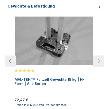
Gewichte & Befestigung
Produktgalerie überspringen
Durchschnittliche Bewertung von 5 von 5 Sternen
D
MVL-TENT® Faltzelt Gewichte 15 kg | H-
M
Form | Alle Serien
F
Regulärer Preis:
R
72,47 €
7
Preise inkl. MwSt. zzgl. Versandkosten
P