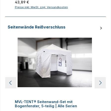
Regulärer Preis:
43,89 €
R
2
Preise inkl. MwSt. zzgl. Versandkosten
P
Seitenwände Reißverschluss
Produktgalerie überspringen
MVL-TENT® Seitenwand-Set mit
M
Bogenfenster, 5-teilig | Alle Serien
m