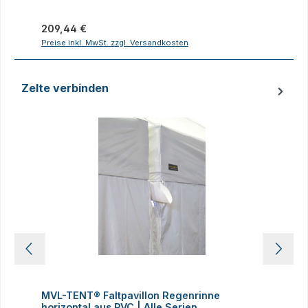
Regulärer Preis:
R
209,44 €
1
Preise inkl. MwSt. zzgl. Versandkosten
P
Zelte verbinden
Produktgalerie überspringen
MVL-TENT® Faltpavillon Regenrinne
M
horizontal aus PVC | Alle Serien.
Kl