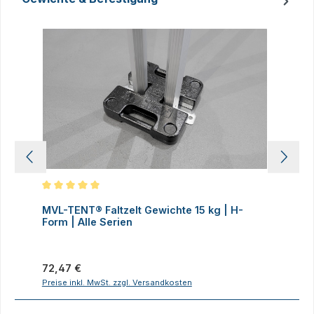
Produktgalerie überspringen
Durchschnittliche Bewertung von 5 von 5 Sternen
D
MVL-TENT® Faltzelt Gewichte 15 kg | H-
M
Form | Alle Serien
F
Regulärer Preis:
R
72,47 €
7
Preise inkl. MwSt. zzgl. Versandkosten
P