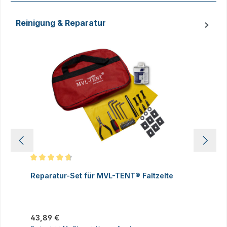
Reinigung & Reparatur
Produktgalerie überspringen
Durchschnittliche Bewertung von 4.83 von 5 Sternen
D
Reparatur-Set für MVL-TENT® Faltzelte
S
P
I
Regulärer Preis:
43,89 €
R
2