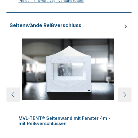
Preise inkl. MwSt. zzgl. Versandkosten
P
Seitenwände Reißverschluss
Produktgalerie überspringen
MVL-TENT® Seitenwand mit Fenster 4m -
M
mit Reißverschlüssen
R