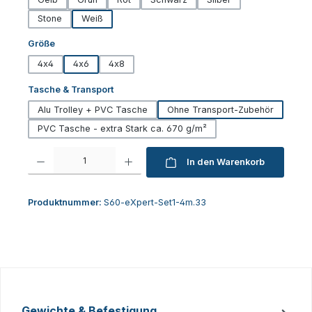
Stone
Weiß
auswählen
Größe
4x4
4x6
4x8
auswählen
Tasche & Transport
Alu Trolley + PVC Tasche
Ohne Transport-Zubehör
PVC Tasche - extra Stark ca. 670 g/m²
Produkt Anzahl: Gib den gewünschten Wert ein oder benutze die Schaltfl
In den Warenkorb
Produktnummer:
S60-eXpert-Set1-4m.33
Gewichte & Befestigung