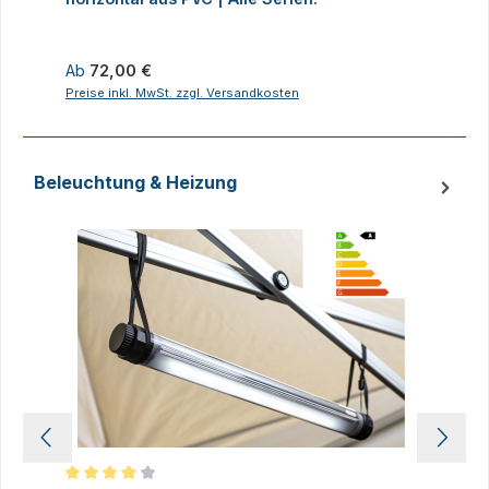
Regulärer Preis:
R
Ab
72,00 €
8
Preise inkl. MwSt. zzgl. Versandkosten
P
Beleuchtung & Heizung
Produktgalerie überspringen