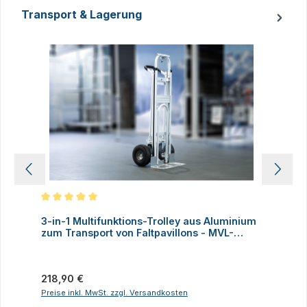
Transport & Lagerung
Produktgalerie überspringen
Durchschnittliche Bewertung von 5 von 5 Sternen
D
3-in-1 Multifunktions-Trolley aus Aluminium
A
zum Transport von Faltpavillons - MVL-
TENT®
Regulärer Preis:
V
218,90 €
Preise inkl. MwSt. zzgl. Versandkosten
P