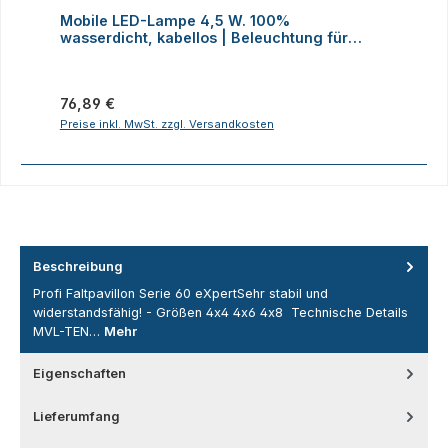
Durchschnittliche Bewertung von 4 von 5 Sternen
D
Mobile LED-Lampe 4,5 W. 100%
M
wasserdicht, kabellos | Beleuchtung für
H
Faltzelte, Camping, Outdoor
Regulärer Preis:
R
76,89 €
2
Preise inkl. MwSt. zzgl. Versandkosten
P
Beschreibung
Profi Faltpavillon Serie 60 eXpertSehr stabil und
widerstandsfähig! - Größen 4x4 4x6 4x8 Technische Details
MVL-TEN…
Mehr
Eigenschaften
Lieferumfang