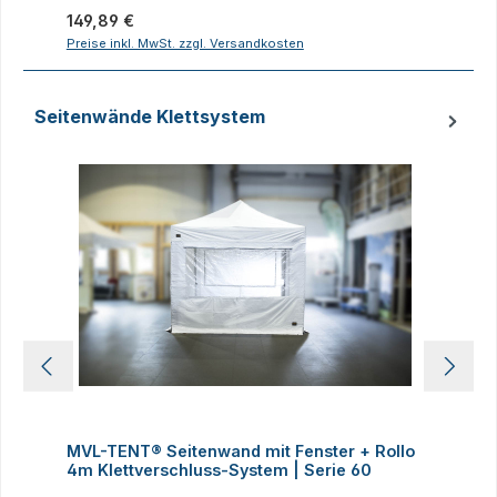
Regulärer Preis:
R
149,89 €
1
Preise inkl. MwSt. zzgl. Versandkosten
P
Seitenwände Klettsystem
Produktgalerie überspringen
MVL-TENT® Seitenwand mit Fenster + Rollo
M
4m Klettverschluss-System | Serie 60
K