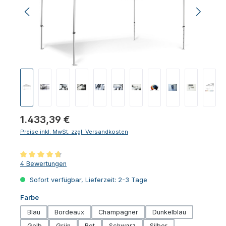
Regulärer Preis:
1.433,39 €
Preise inkl. MwSt. zzgl. Versandkosten
Durchschnittliche Bewertung von 4.75 von 5 Sternen
4 Bewertungen
Sofort verfügbar, Lieferzeit: 2-3 Tage
auswählen
Farbe
Blau
Bordeaux
Champagner
Dunkelblau
Gelb
Grün
Rot
Schwarz
Silber