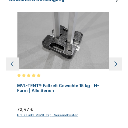
Produktgalerie überspringen
Durchschnittliche Bewertung von 5 von 5 Sternen
D
MVL-TENT® Faltzelt Gewichte 15 kg | H-
M
Form | Alle Serien
F
Regulärer Preis:
R
72,47 €
7
Preise inkl. MwSt. zzgl. Versandkosten
P