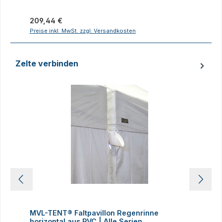
Regulärer Preis:
R
209,44 €
1
Preise inkl. MwSt. zzgl. Versandkosten
P
Zelte verbinden
Produktgalerie überspringen
MVL-TENT® Faltpavillon Regenrinne
M
horizontal aus PVC | Alle Serien.
Kl