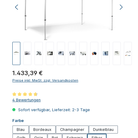
Regulärer Preis:
1.433,39 €
Preise inkl. MwSt. zzgl. Versandkosten
Durchschnittliche Bewertung von 4.75 von 5 Sternen
4 Bewertungen
Sofort verfügbar, Lieferzeit: 2-3 Tage
auswählen
Farbe
Blau
Bordeaux
Champagner
Dunkelblau
Gelb
Grün
Rot
Schwarz
Silber