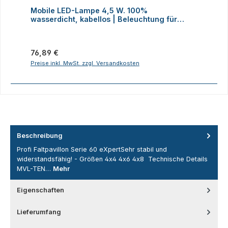
Durchschnittliche Bewertung von 4 von 5 Sternen
D
Mobile LED-Lampe 4,5 W. 100%
M
wasserdicht, kabellos | Beleuchtung für
H
Faltzelte, Camping, Outdoor
Regulärer Preis:
R
76,89 €
2
Preise inkl. MwSt. zzgl. Versandkosten
P
Beschreibung
Profi Faltpavillon Serie 60 eXpertSehr stabil und
widerstandsfähig! - Größen 4x4 4x6 4x8 Technische Details
MVL-TEN…
Mehr
Eigenschaften
Lieferumfang