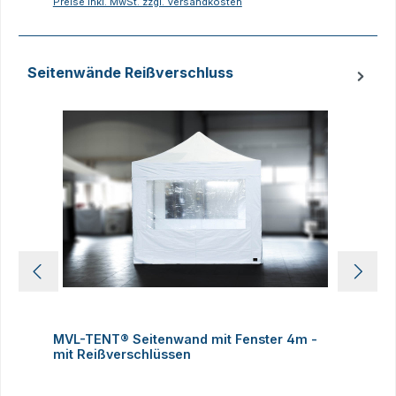
Preise inkl. MwSt. zzgl. Versandkosten
P
Seitenwände Reißverschluss
Produktgalerie überspringen
MVL-TENT® Seitenwand mit Fenster 4m -
M
mit Reißverschlüssen
R