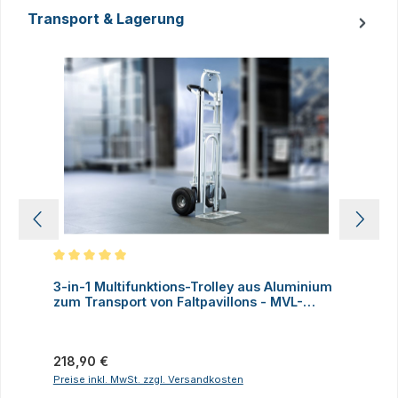
Transport & Lagerung
Produktgalerie überspringen
Durchschnittliche Bewertung von 5 von 5 Sternen
D
3-in-1 Multifunktions-Trolley aus Aluminium
A
zum Transport von Faltpavillons - MVL-
TENT®
Regulärer Preis:
V
218,90 €
Preise inkl. MwSt. zzgl. Versandkosten
P