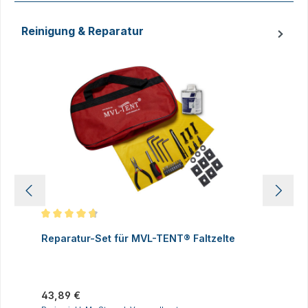
Reinigung & Reparatur
Produktgalerie überspringen
Durchschnittliche Bewertung von 4.83 von 5 Sternen
D
Reparatur-Set für MVL-TENT® Faltzelte
S
P
I
Regulärer Preis:
43,89 €
R
2