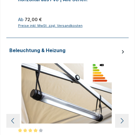
Regulärer Preis:
R
Ab
72,00 €
8
Preise inkl. MwSt. zzgl. Versandkosten
P
Beleuchtung & Heizung
Produktgalerie überspringen