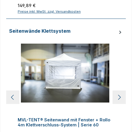
Regulärer Preis:
R
149,89 €
1
Preise inkl. MwSt. zzgl. Versandkosten
P
Seitenwände Klettsystem
Produktgalerie überspringen
MVL-TENT® Seitenwand mit Fenster + Rollo
M
4m Klettverschluss-System | Serie 60
K