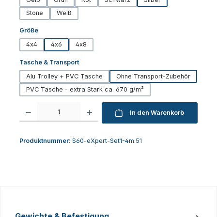
Stone
Weiß
auswählen
Größe
4x4
4x6
4x8
auswählen
Tasche & Transport
Alu Trolley + PVC Tasche
Ohne Transport-Zubehör
PVC Tasche - extra Stark ca. 670 g/m²
Produkt Anzahl: Gib den gewünschten Wert ein oder benutze die Schaltfl
In den Warenkorb
Produktnummer:
S60-eXpert-Set1-4m.51
Gewichte & Befestigung