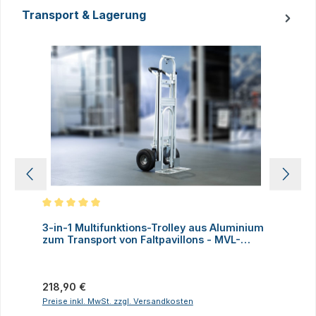
Transport & Lagerung
Produktgalerie überspringen
Durchschnittliche Bewertung von 5 von 5 Sternen
D
3-in-1 Multifunktions-Trolley aus Aluminium
A
zum Transport von Faltpavillons - MVL-
TENT®
Regulärer Preis:
V
218,90 €
Preise inkl. MwSt. zzgl. Versandkosten
P