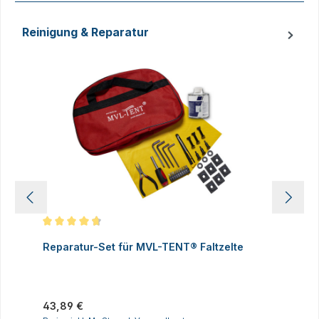
Reinigung & Reparatur
Produktgalerie überspringen
Durchschnittliche Bewertung von 4.83 von 5 Sternen
D
Reparatur-Set für MVL-TENT® Faltzelte
S
P
I
Regulärer Preis:
43,89 €
R
2