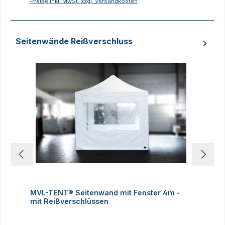
Preise inkl. MwSt. zzgl. Versandkosten
P
Seitenwände Reißverschluss
Produktgalerie überspringen
MVL-TENT® Seitenwand mit Fenster 4m -
M
mit Reißverschlüssen
R