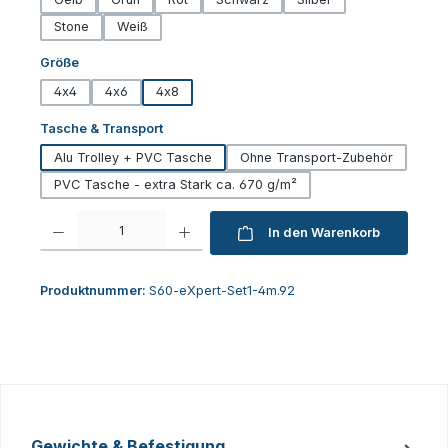
Stone
Weiß
auswählen
Größe
4x4
4x6
4x8
auswählen
Tasche & Transport
Alu Trolley + PVC Tasche
Ohne Transport-Zubehör
PVC Tasche - extra Stark ca. 670 g/m²
Produkt Anzahl: Gib den gewünschten Wert ein oder benutze die Schaltfl
In den Warenkorb
Produktnummer:
S60-eXpert-Set1-4m.92
Gewichte & Befestigung