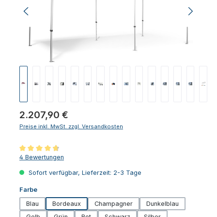
Regulärer Preis:
2.207,90 €
Preise inkl. MwSt. zzgl. Versandkosten
Durchschnittliche Bewertung von 4.75 von 5 Sternen
4 Bewertungen
Sofort verfügbar, Lieferzeit: 2-3 Tage
auswählen
Farbe
Blau
Bordeaux
Champagner
Dunkelblau
Gelb
Grün
Rot
Schwarz
Silber