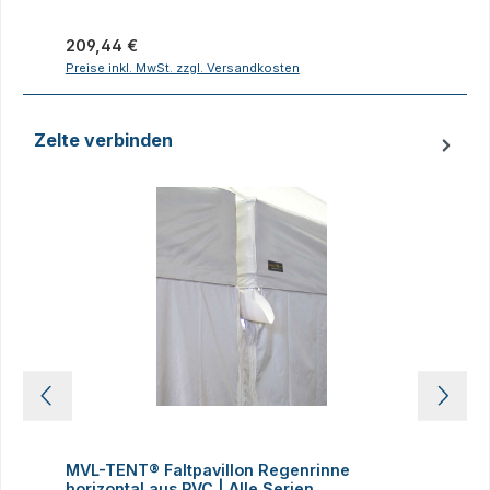
Regulärer Preis:
R
209,44 €
1
Preise inkl. MwSt. zzgl. Versandkosten
P
Zelte verbinden
Produktgalerie überspringen
MVL-TENT® Faltpavillon Regenrinne
M
horizontal aus PVC | Alle Serien.
Kl