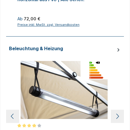
Regulärer Preis:
R
Ab
72,00 €
8
Preise inkl. MwSt. zzgl. Versandkosten
P
Beleuchtung & Heizung
Produktgalerie überspringen