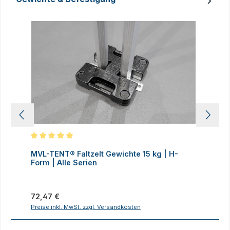
Produktgalerie überspringen
Durchschnittliche Bewertung von 5 von 5 Sternen
D
MVL-TENT® Faltzelt Gewichte 15 kg | H-
M
Form | Alle Serien
F
Regulärer Preis:
R
72,47 €
7
Preise inkl. MwSt. zzgl. Versandkosten
P