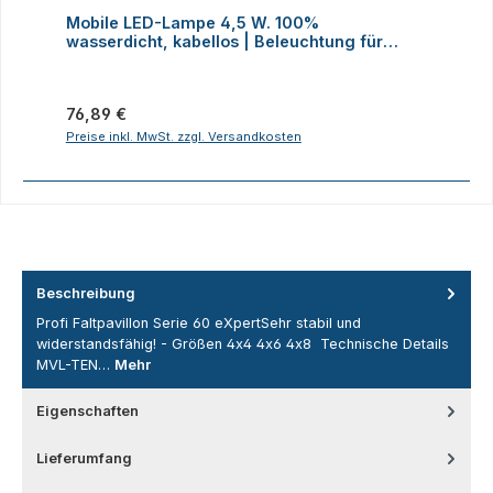
Durchschnittliche Bewertung von 4 von 5 Sternen
D
Mobile LED-Lampe 4,5 W. 100%
M
wasserdicht, kabellos | Beleuchtung für
H
Faltzelte, Camping, Outdoor
Regulärer Preis:
R
76,89 €
2
Preise inkl. MwSt. zzgl. Versandkosten
P
Beschreibung
Profi Faltpavillon Serie 60 eXpertSehr stabil und
widerstandsfähig! - Größen 4x4 4x6 4x8 Technische Details
MVL-TEN…
Mehr
Eigenschaften
Lieferumfang