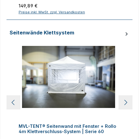
Regulärer Preis:
R
149,89 €
1
Preise inkl. MwSt. zzgl. Versandkosten
P
Seitenwände Klettsystem
Produktgalerie überspringen
MVL-TENT® Seitenwand mit Fenster + Rollo
M
4m Klettverschluss-System | Serie 60
K