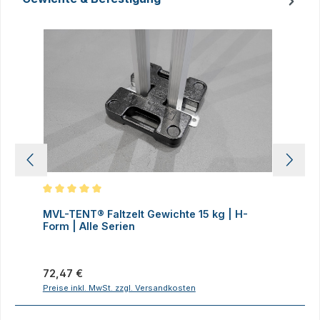
Produktgalerie überspringen
Durchschnittliche Bewertung von 5 von 5 Sternen
D
MVL-TENT® Faltzelt Gewichte 15 kg | H-
M
Form | Alle Serien
F
Regulärer Preis:
R
72,47 €
7
Preise inkl. MwSt. zzgl. Versandkosten
P