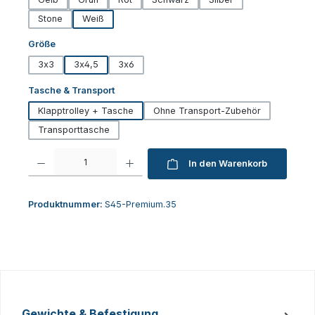
Stone
Weiß
auswählen
Größe
3x3
3x4,5
3x6
auswählen
Tasche & Transport
Klapptrolley + Tasche
Ohne Transport-Zubehör
Transporttasche
Produkt Anzahl: Gib den gewünschten Wert ein oder benutze die Schaltfl
In den Warenkorb
Produktnummer:
S45-Premium.35
Gewichte & Befestigung