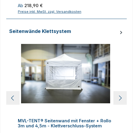
Regulärer Preis:
R
Ab
218,90 €
1
Preise inkl. MwSt. zzgl. Versandkosten
P
Seitenwände Klettsystem
Produktgalerie überspringen
MVL-TENT® Seitenwand mit Fenster + Rollo
3m und 4,5m - Klettverschluss-System
4