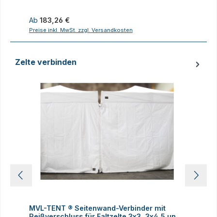
Regulärer Preis:
R
Ab
183,26 €
Preise inkl. MwSt. zzgl. Versandkosten
P
Zelte verbinden
Produktgalerie überspringen
MVL-TENT ® Seitenwand-Verbinder mit
M
Reißverschluss für Faltzelte 3x3, 3x4,5 und
h