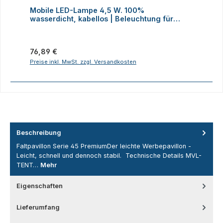
Durchschnittliche Bewertung von 4 von 5 Sternen
D
Mobile LED-Lampe 4,5 W. 100%
M
wasserdicht, kabellos | Beleuchtung für
H
Faltzelte, Camping, Outdoor
Regulärer Preis:
R
76,89 €
2
Preise inkl. MwSt. zzgl. Versandkosten
P
Beschreibung
Faltpavillon Serie 45 PremiumDer leichte Werbepavillon -
Leicht, schnell und dennoch stabil. Technische Details MVL-
TENT…
Mehr
Eigenschaften
Lieferumfang