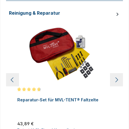
Reinigung & Reparatur
Produktgalerie überspringen
Durchschnittliche Bewertung von 4.83 von 5 Sternen
D
Reparatur-Set für MVL-TENT® Faltzelte
S
P
I
Regulärer Preis:
43,89 €
R
2