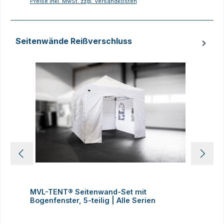
Preise inkl. MwSt. zzgl. Versandkosten
P
Seitenwände Reißverschluss
Produktgalerie überspringen
MVL-TENT® Seitenwand-Set mit
M
Bogenfenster, 5-teilig | Alle Serien
m