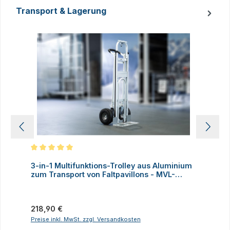
Transport & Lagerung
Produktgalerie überspringen
Durchschnittliche Bewertung von 5 von 5 Sternen
D
3-in-1 Multifunktions-Trolley aus Aluminium
A
zum Transport von Faltpavillons - MVL-
TENT®
Regulärer Preis:
V
218,90 €
Preise inkl. MwSt. zzgl. Versandkosten
P