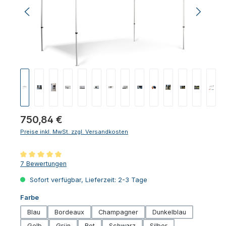
Regulärer Preis:
750,84 €
Preise inkl. MwSt. zzgl. Versandkosten
Durchschnittliche Bewertung von 5 von 5 Sternen
7 Bewertungen
Sofort verfügbar, Lieferzeit: 2-3 Tage
auswählen
Farbe
Blau
Bordeaux
Champagner
Dunkelblau
Gelb
Grün
Rot
Schwarz
Silber