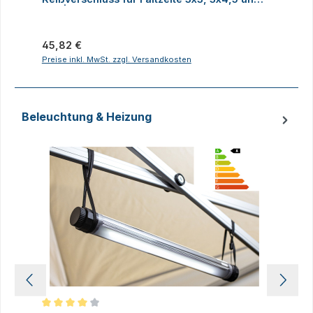
3x6 | Alle Serien
Regulärer Preis:
R
45,82 €
Preise inkl. MwSt. zzgl. Versandkosten
P
Beleuchtung & Heizung
Produktgalerie überspringen