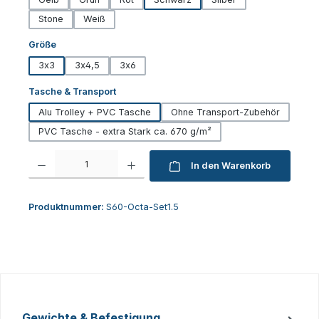
Stone
Weiß
auswählen
Größe
3x3
3x4,5
3x6
auswählen
Tasche & Transport
Alu Trolley + PVC Tasche
Ohne Transport-Zubehör
PVC Tasche - extra Stark ca. 670 g/m²
Produkt Anzahl: Gib den gewünschten Wert ein oder benutze die Schaltfl
In den Warenkorb
Produktnummer:
S60-Octa-Set1.5
Gewichte & Befestigung