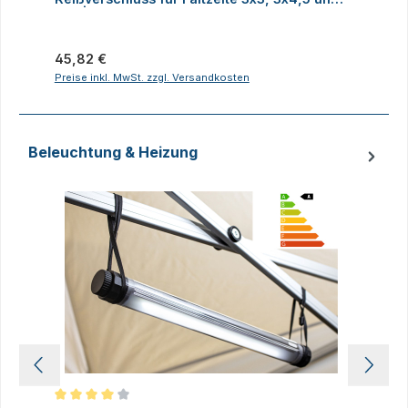
3x6 | Alle Serien
Regulärer Preis:
R
45,82 €
Preise inkl. MwSt. zzgl. Versandkosten
P
Beleuchtung & Heizung
Produktgalerie überspringen