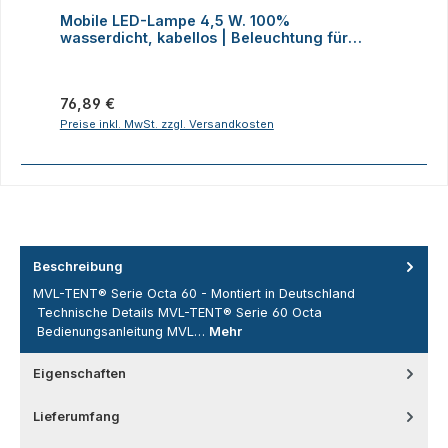
Durchschnittliche Bewertung von 4 von 5 Sternen
D
Mobile LED-Lampe 4,5 W. 100%
M
wasserdicht, kabellos | Beleuchtung für
H
Faltzelte, Camping, Outdoor
Regulärer Preis:
R
76,89 €
2
Preise inkl. MwSt. zzgl. Versandkosten
P
Beschreibung
MVL-TENT® Serie Octa 60 - Montiert in Deutschland
Technische Details MVL-TENT® Serie 60 Octa
Bedienungsanleitung MVL…
Mehr
Eigenschaften
Lieferumfang