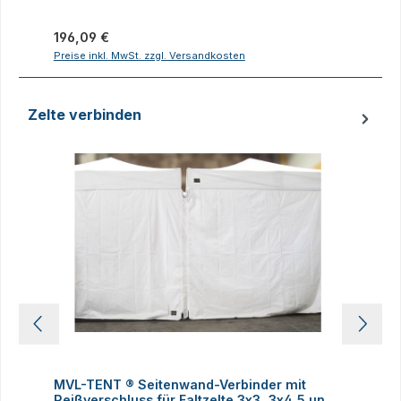
Regulärer Preis:
R
196,09 €
Preise inkl. MwSt. zzgl. Versandkosten
P
Zelte verbinden
Produktgalerie überspringen
MVL-TENT ® Seitenwand-Verbinder mit
M
Reißverschluss für Faltzelte 3x3, 3x4,5 und
h