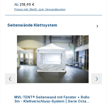
Regulärer Preis:
R
Ab
218,90 €
1
Preise inkl. MwSt. zzgl. Versandkosten
P
Seitenwände Klettsystem
Produktgalerie überspringen
MVL-TENT® Seitenwand mit Fenster + Rollo
3m - Klettverschluss-System | Serie Octa
4
60