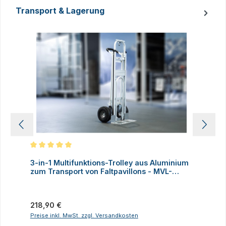
Transport & Lagerung
Produktgalerie überspringen
Durchschnittliche Bewertung von 5 von 5 Sternen
D
3-in-1 Multifunktions-Trolley aus Aluminium
A
zum Transport von Faltpavillons - MVL-
TENT®
Regulärer Preis:
V
218,90 €
Preise inkl. MwSt. zzgl. Versandkosten
P