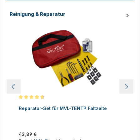
Reinigung & Reparatur
Produktgalerie überspringen
Durchschnittliche Bewertung von 4.83 von 5 Sternen
D
Reparatur-Set für MVL-TENT® Faltzelte
S
P
I
Regulärer Preis:
43,89 €
R
2