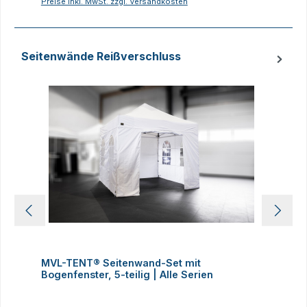
Preise inkl. MwSt. zzgl. Versandkosten
P
Seitenwände Reißverschluss
Produktgalerie überspringen
MVL-TENT® Seitenwand-Set mit
M
Bogenfenster, 5-teilig | Alle Serien
m