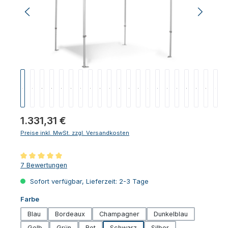
Regulärer Preis:
1.331,31 €
Preise inkl. MwSt. zzgl. Versandkosten
Durchschnittliche Bewertung von 5 von 5 Sternen
7 Bewertungen
Sofort verfügbar, Lieferzeit: 2-3 Tage
auswählen
Farbe
Blau
Bordeaux
Champagner
Dunkelblau
Gelb
Grün
Rot
Schwarz
Silber