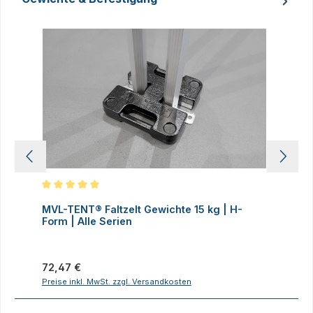
Produktgalerie überspringen
Durchschnittliche Bewertung von 5 von 5 Sternen
D
MVL-TENT® Faltzelt Gewichte 15 kg | H-
M
Form | Alle Serien
F
Regulärer Preis:
R
72,47 €
7
Preise inkl. MwSt. zzgl. Versandkosten
P