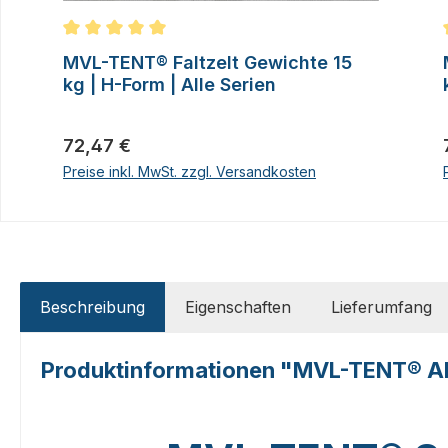
Durchschnittliche Bewertung von 5 von 5 Sternen
MVL-TENT® Faltzelt Gewichte 15
kg | H-Form | Alle Serien
Regulärer Preis:
72,47 €
Preise inkl. MwSt. zzgl. Versandkosten
Beschreibung
Eigenschaften
Lieferumfang
Produktinformationen "MVL-TENT® Alu P