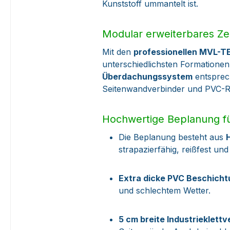
Kunststoff ummantelt ist.
Modular erweiterbares Ze
Mit den
professionellen MVL-T
unterschiedlichsten Formationen
Überdachungssystem
entsprech
Seitenwandverbinder und PVC-R
Hochwertige Beplanung fü
Die Beplanung besteht aus
strapazierfähig, reißfest un
Extra dicke PVC Beschich
und schlechtem Wetter.
5 cm breite Industrieklett