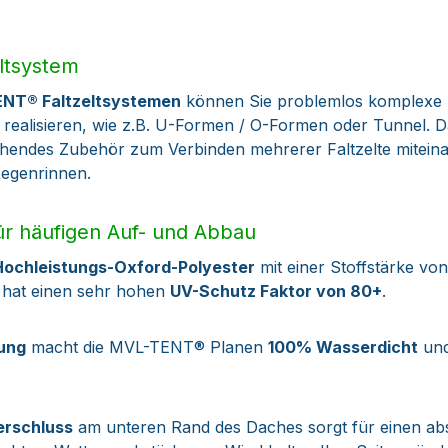
ltsystem
ENT® Faltzeltsystemen
können Sie problemlos komplexe
 realisieren, wie z.B. U-Formen / O-Formen oder Tunnel. D
endes Zubehör zum Verbinden mehrerer Faltzelte miteinan
egenrinnen.
r häufigen Auf- und Abbau
Hochleistungs-Oxford-Polyester
mit einer Stoffstärke vo
d hat einen sehr hohen
UV-Schutz Faktor von 80+
.
tung
macht die MVL-TENT® Planen
100% Wasserdicht
und
verschluss
am unteren Rand des Daches sorgt für einen abso