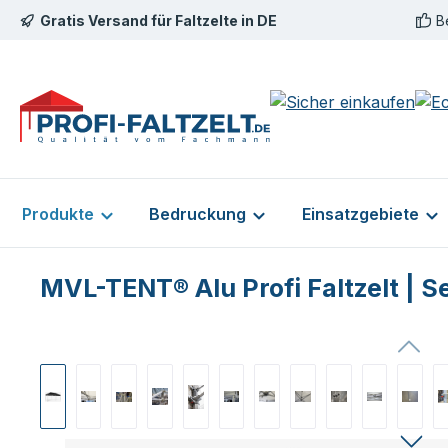
Gratis Versand für Faltzelte in DE
B
m Hauptinhalt springen
Zur Suche springen
Zur Hauptnavigation springen
Produkte
Bedruckung
Einsatzgebiete
MVL-TENT® Alu Profi Faltzelt | S
Bildergalerie überspringen