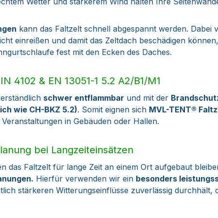
echtem Wetter und stärkerem Wind halten Ihre Seitenwänd
ngen
kann das Faltzelt schnell abgespannt werden. Dabei v
eicht einreißen und damit das Zeltdach beschädigen könne
ngurtschlaufe fest mit den Ecken des Daches.
IN 4102 & EN 13051-1 5.2 A2/B1/M1
verständlich
schwer entflammbar
und mit der
Brandschut
leich wie CH-BKZ 5.2)
.
Somit eignen sich
MVL-TENT® Faltz
 Veranstaltungen in Gebäuden oder Hallen.
anung bei Langzeiteinsätzen
n das Faltzelt für lange Zeit an einem Ort aufgebaut bleibe
anungen.
Hierfür verwenden wir ein
besonders leistungs
tlich stärkeren Witterungseinflüsse zuverlässig durchhält, 