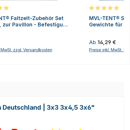
ittliche Bewertung von 5 von 5 Sternen
Durchschnittliche
T® Faltzelt-Zubehör Set
MVL-TENT® San
, zur Pavillon - Befestigung
Gewichte für Fal
erien
 Preis:
Regulärer Preis:
Ab
14,29 €
l. MwSt. zzgl. Versandkosten
Preise inkl. MwSt. zz
in Deutschland | 3x3 3x4,5 3x6"