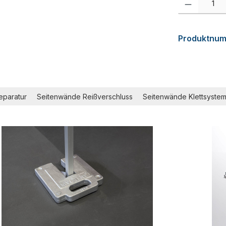
Produktnu
eparatur
Seitenwände Reißverschluss
Seitenwände Klettsyste