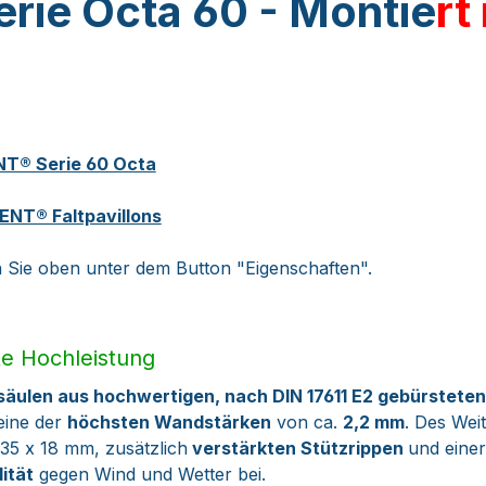
rie Octa 60 -
Montie
rt
NT® Serie 60 Octa
NT® Faltpavillons
en Sie oben unter dem Button "Eigenschaften".
te Hochleistung
äulen aus hochwertigen, nach DIN 17611 E2 gebürstete
eine der
höchsten Wandstärken
von ca.
2,2 mm
. Des Wei
35 x 18 mm, zusätzlich
verstärkten Stützrippen
und eine
ität
gegen Wind und Wetter bei.