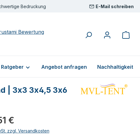
chwertige Bedruckung
E-Mail schreiben
& Ratgeber
Angebot anfragen
Nachhaltigkeit
nd | 3x3 3x4,5 3x6
eis:
51 €
wSt. zzgl. Versandkosten