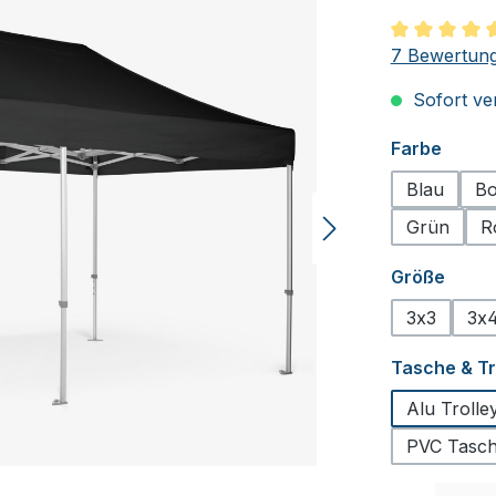
Durchschnit
7 Bewertun
Sofort ver
auswä
Farbe
Blau
Bo
Grün
R
ausw
Größe
3x3
3x4
Tasche & T
Alu Troll
PVC Tasche
Produkt Anzah