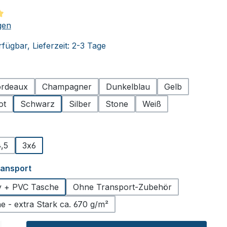
tliche Bewertung von 5 von 5 Sternen
gen
fügbar, Lieferzeit: 2-3 Tage
hlen
rdeaux
Champagner
Dunkelblau
Gelb
ot
Schwarz
Silber
Stone
Weiß
ählen
,5
3x6
auswählen
ransport
ey + PVC Tasche
Ohne Transport-Zubehör
 - extra Stark ca. 670 g/m²
l: Gib den gewünschten Wert ein oder benutze die Schaltflächen um