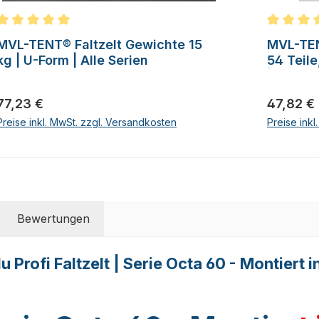
Durchschnittliche Bewertung von 5 von 5 Sternen
Durchschn
MVL-TENT® Faltzelt Gewichte 15
MVL-TEN
kg | U-Form | Alle Serien
54 Teile
| Alle S
Regulärer Preis:
Regulärer
77,23 €
47,82 €
Preise inkl. MwSt. zzgl. Versandkosten
Preise ink
Bewertungen
rofi Faltzelt | Serie Octa 60 - Montiert 