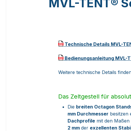
MVL-TENT® Se
Technische Details MVL-TE
Bedienungsanleitung MVL-TE
Weitere technische Details find
Das Zeltgestell für absolu
Die
breiten Octagon Stands
mm Durchmesser
besitzen 
Dachprofile
mit den Maßen 
2 mm
der
exzellenten Stabil