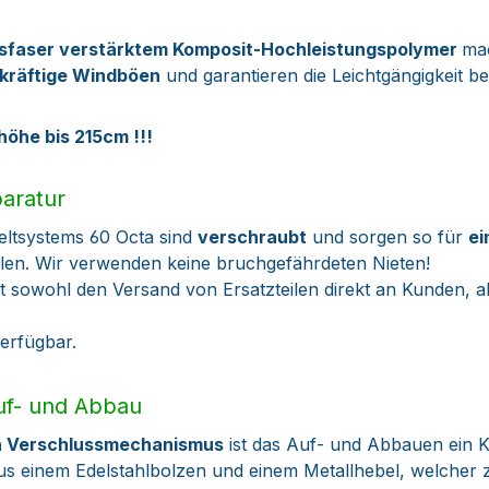
asfaser verstärktem
Komposit-Hochleistungspolymer
ma
kräftige Windböen
und garantieren die Leichtgängigkeit 
öhe bis 215cm !!!
paratur
ltsystems 60 Octa sind
verschraubt
und sorgen so für
ei
ilen. Wir verwenden keine bruchgefährdeten Nieten!
 sowohl den Versand von Ersatzteilen direkt an Kunden, 
verfügbar.
Auf- und Abbau
en Verschlussmechanismus
ist das Auf- und Abbauen ein K
s einem Edelstahlbolzen und einem Metallhebel, welcher