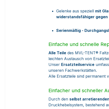
Gelenke aus speziell
mit Gl
widerstandsfähiger gegen 
Serienmäßig - Durchgangsh
Einfache und schnelle Re
Alle Teile
des MVL-TENT® Faltze
leichten Austausch von Ersatzte
Unser
Ersatzteilservice
umfasst
unseren Fachwerkstätten.
Alle Ersatzteile sind permanent 
Einfacher und schneller 
Durch den
selbst arretierend
Druckhebelsystem, bestehend au