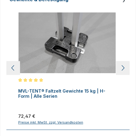
Produktgalerie überspringen
Durchschnittliche Bewertung von 5 von 5 Sternen
D
MVL-TENT® Faltzelt Gewichte 15 kg | H-
M
Form | Alle Serien
F
Regulärer Preis:
R
72,47 €
7
Preise inkl. MwSt. zzgl. Versandkosten
P