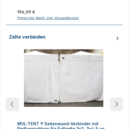
Regulärer Preis:
R
196,09 €
Preise inkl. MwSt. zzgl. Versandkosten
P
Zelte verbinden
Produktgalerie überspringen
MVL-TENT ® Seitenwand-Verbinder mit
M
Reißverschluss für Faltzelte 3x3, 3x4,5 und
h