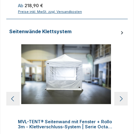
Regulärer Preis:
R
Ab
218,90 €
1
Preise inkl. MwSt. zzgl. Versandkosten
P
Seitenwände Klettsystem
Produktgalerie überspringen
MVL-TENT® Seitenwand mit Fenster + Rollo
3m - Klettverschluss-System | Serie Octa
4
60