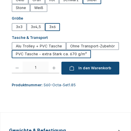
Stone
Weiß
auswählen
Größe
3x3
3x4,5
3x6
auswählen
Tasche & Transport
Alu Trolley + PVC Tasche
Ohne Transport-Zubehör
PVC Tasche - extra Stark ca. 670 g/m²
Produkt Anzahl: Gib den gewünschten Wert ein oder benutze die Schaltfl
In den Warenkorb
Produktnummer:
S60-Octa-Set1.85
Gewichte & Befestigung