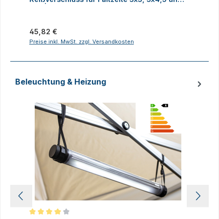
3x6 | Alle Serien
Regulärer Preis:
R
45,82 €
Preise inkl. MwSt. zzgl. Versandkosten
P
Beleuchtung & Heizung
Produktgalerie überspringen