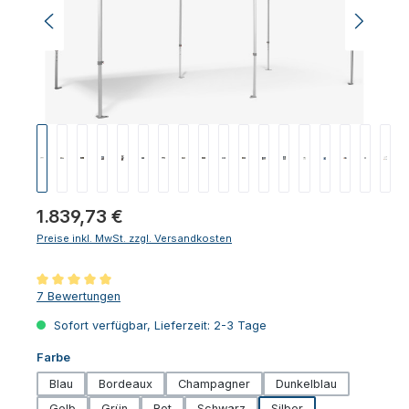
Regulärer Preis:
1.839,73 €
Preise inkl. MwSt. zzgl. Versandkosten
Durchschnittliche Bewertung von 5 von 5 Sternen
7 Bewertungen
Sofort verfügbar, Lieferzeit: 2-3 Tage
auswählen
Farbe
Blau
Bordeaux
Champagner
Dunkelblau
Gelb
Grün
Rot
Schwarz
Silber