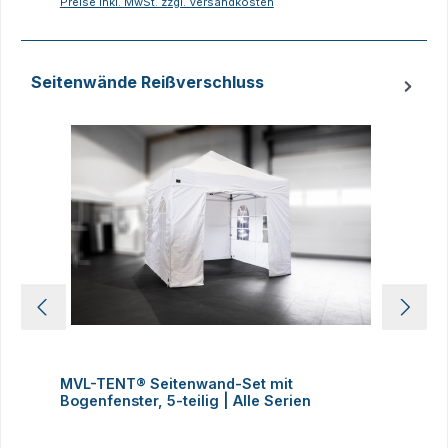
Preise inkl. MwSt. zzgl. Versandkosten
P
Seitenwände Reißverschluss
Produktgalerie überspringen
MVL-TENT® Seitenwand-Set mit
M
Bogenfenster, 5-teilig | Alle Serien
m