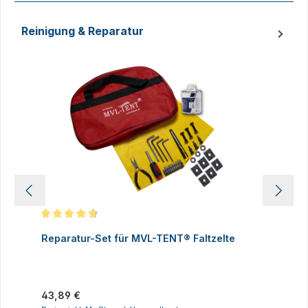
Reinigung & Reparatur
Produktgalerie überspringen
Durchschnittliche Bewertung von 4.83 von 5 Sternen
D
Reparatur-Set für MVL-TENT® Faltzelte
S
P
I
Regulärer Preis:
43,89 €
R
2