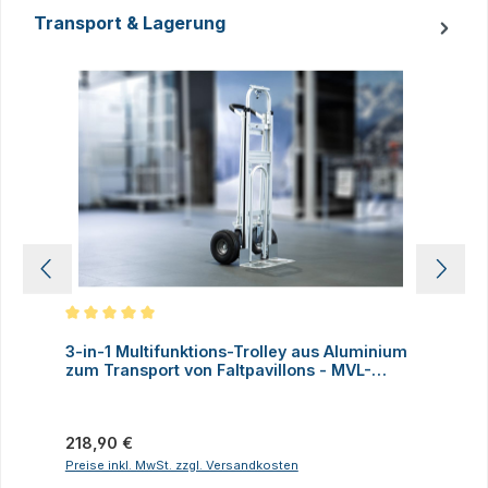
Transport & Lagerung
Produktgalerie überspringen
Durchschnittliche Bewertung von 5 von 5 Sternen
D
3-in-1 Multifunktions-Trolley aus Aluminium
A
zum Transport von Faltpavillons - MVL-
TENT®
Regulärer Preis:
V
218,90 €
Preise inkl. MwSt. zzgl. Versandkosten
P