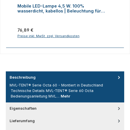
Durchschnittliche Bewertung von 4 von 5 Sternen
D
Mobile LED-Lampe 4,5 W. 100%
M
wasserdicht, kabellos | Beleuchtung für
H
Faltzelte, Camping, Outdoor
Regulärer Preis:
R
76,89 €
2
Preise inkl. MwSt. zzgl. Versandkosten
P
Beschreibung
MVL-TENT® Serie Octa 60 - Montiert in Deutschland
Technische Details MVL-TENT® Serie 60 Octa
Bedienungsanleitung MVL…
Mehr
Eigenschaften
Lieferumfang