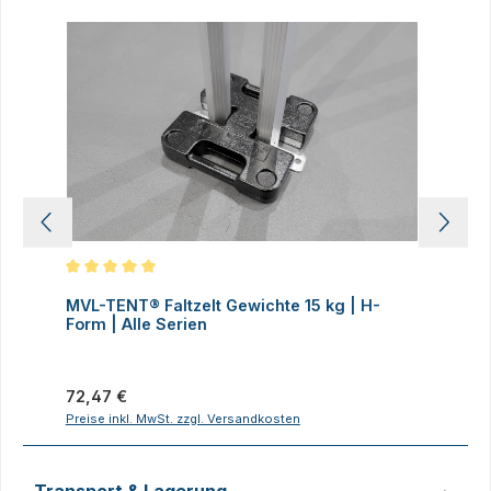
Produktgalerie überspringen
Durchschnittliche Bewertung von 5 von 5 Sternen
D
MVL-TENT® Faltzelt Gewichte 15 kg | H-
M
Form | Alle Serien
F
Regulärer Preis:
R
72,47 €
7
Preise inkl. MwSt. zzgl. Versandkosten
P