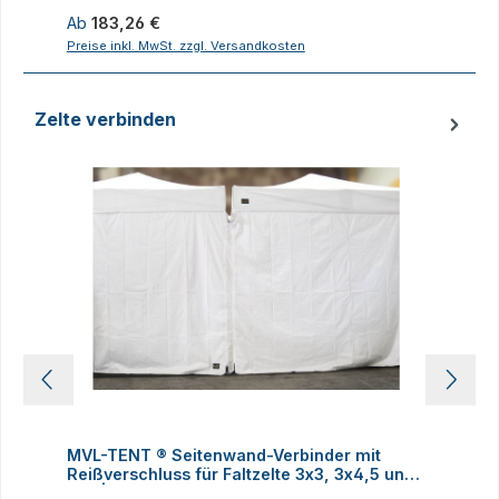
Regulärer Preis:
R
Ab
183,26 €
Preise inkl. MwSt. zzgl. Versandkosten
P
Zelte verbinden
Produktgalerie überspringen
MVL-TENT ® Seitenwand-Verbinder mit
M
Reißverschluss für Faltzelte 3x3, 3x4,5 und
h
3x6 | Alle Serien