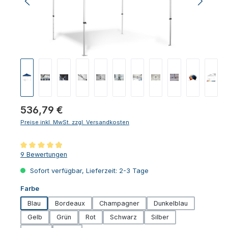
Regulärer Preis:
536,79 €
Preise inkl. MwSt. zzgl. Versandkosten
Durchschnittliche Bewertung von 4.94 von 5 Sternen
9 Bewertungen
Sofort verfügbar, Lieferzeit: 2-3 Tage
auswählen
Farbe
Blau
Bordeaux
Champagner
Dunkelblau
Gelb
Grün
Rot
Schwarz
Silber