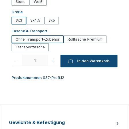
Stone
Weiß
auswählen
Größe
3x3
3x4,5
3x6
auswählen
Tasche & Transport
Ohne Transport-Zubehör
Rolltasche Premium
Transporttasche
Produkt Anzahl: Gib den gewünschten Wert ein oder benutze die Schaltfl
In den Warenkorb
Produktnummer:
S37-Profi.12
Gewichte & Befestigung