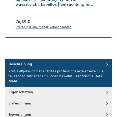
wasserdicht, kabellos | Beleuchtung für
H
Faltzelte, Camping, Outdoor
Regulärer Preis:
R
76,89 €
2
Preise inkl. MwSt. zzgl. Versandkosten
P
Beschreibung
Profi Faltpavillon Serie 37Das professionelle Werbezelt! Bei
tausenden zufriedenen Kunden bewährt. Technische Detai…
Mehr
Eigenschaften
Lieferumfang
Bewertungen