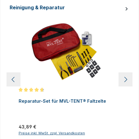
Reinigung & Reparatur
Produktgalerie überspringen
Durchschnittliche Bewertung von 4.83 von 5 Sternen
D
Reparatur-Set für MVL-TENT® Faltzelte
S
P
I
Regulärer Preis:
43,89 €
R
2
Preise inkl. MwSt. zzgl. Versandkosten
P