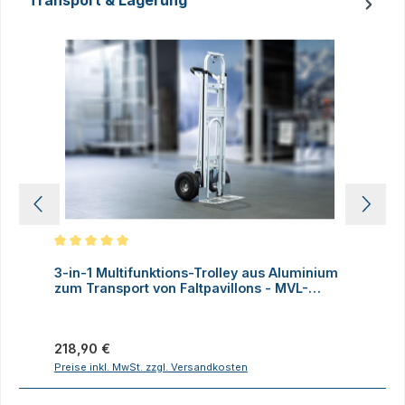
Transport & Lagerung
Produktgalerie überspringen
Durchschnittliche Bewertung von 5 von 5 Sternen
D
3-in-1 Multifunktions-Trolley aus Aluminium
A
zum Transport von Faltpavillons - MVL-
TENT®
Regulärer Preis:
V
218,90 €
Preise inkl. MwSt. zzgl. Versandkosten
P