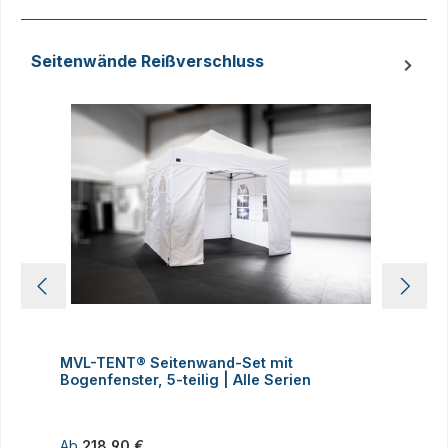
Seitenwände Reißverschluss
Produktgalerie überspringen
MVL-TENT® Seitenwand-Set mit
M
Bogenfenster, 5-teilig | Alle Serien
m
Regulärer Preis:
R
Ab
218,90 €
1