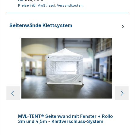
Preise inkl. MwSt. zzgl. Versandkosten
P
Seitenwände Klettsystem
Produktgalerie überspringen
MVL-TENT® Seitenwand mit Fenster + Rollo
3m und 4,5m - Klettverschluss-System
4