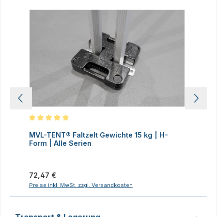
Produktgalerie überspringen
Durchschnittliche Bewertung von 5 von 5 Sternen
D
MVL-TENT® Faltzelt Gewichte 15 kg | H-
M
Form | Alle Serien
F
Regulärer Preis:
R
72,47 €
7
Preise inkl. MwSt. zzgl. Versandkosten
P