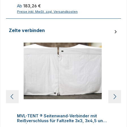
Regulärer Preis:
R
Ab
183,26 €
Preise inkl. MwSt. zzgl. Versandkosten
P
Zelte verbinden
Produktgalerie überspringen
MVL-TENT ® Seitenwand-Verbinder mit
M
Reißverschluss für Faltzelte 3x3, 3x4,5 und
h
3x6 | Alle Serien