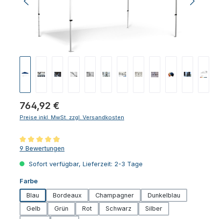
Regulärer Preis:
764,92 €
Preise inkl. MwSt. zzgl. Versandkosten
Durchschnittliche Bewertung von 4.94 von 5 Sternen
9 Bewertungen
Sofort verfügbar, Lieferzeit: 2-3 Tage
auswählen
Farbe
Blau
Bordeaux
Champagner
Dunkelblau
Gelb
Grün
Rot
Schwarz
Silber