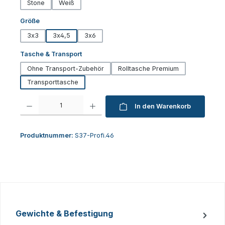
Stone
Weiß
auswählen
Größe
3x3
3x4,5
3x6
auswählen
Tasche & Transport
Ohne Transport-Zubehör
Rolltasche Premium
Transporttasche
Produkt Anzahl: Gib den gewünschten Wert ein oder benutze die Schaltfl
In den Warenkorb
Produktnummer:
S37-Profi.46
Gewichte & Befestigung