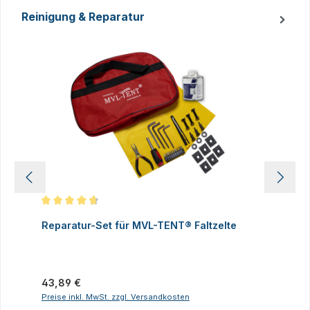
Reinigung & Reparatur
Produktgalerie überspringen
Durchschnittliche Bewertung von 4.83 von 5 Sternen
D
Reparatur-Set für MVL-TENT® Faltzelte
S
P
I
Regulärer Preis:
43,89 €
R
2
Preise inkl. MwSt. zzgl. Versandkosten
P