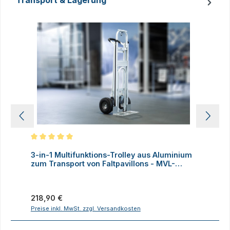
Transport & Lagerung
Produktgalerie überspringen
Durchschnittliche Bewertung von 5 von 5 Sternen
D
3-in-1 Multifunktions-Trolley aus Aluminium
A
zum Transport von Faltpavillons - MVL-
TENT®
Regulärer Preis:
V
218,90 €
Preise inkl. MwSt. zzgl. Versandkosten
P