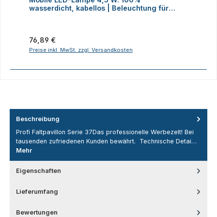
wasserdicht, kabellos | Beleuchtung für
H
Faltzelte, Camping, Outdoor
Regulärer Preis:
R
76,89 €
2
Preise inkl. MwSt. zzgl. Versandkosten
P
Beschreibung
Profi Faltpavillon Serie 37Das professionelle Werbezelt! Bei
tausenden zufriedenen Kunden bewährt. Technische Detai…
Mehr
Eigenschaften
Lieferumfang
Bewertungen