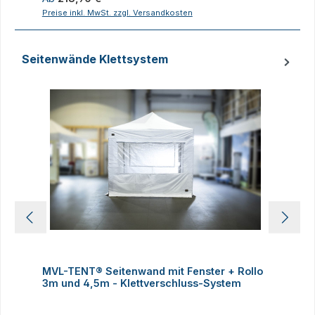
Preise inkl. MwSt. zzgl. Versandkosten
P
Seitenwände Klettsystem
Produktgalerie überspringen
MVL-TENT® Seitenwand mit Fenster + Rollo
3m und 4,5m - Klettverschluss-System
4