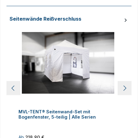
Seitenwände Reißverschluss
Produktgalerie überspringen
MVL-TENT® Seitenwand-Set mit
M
Bogenfenster, 5-teilig | Alle Serien
m
Regulärer Preis:
R
Ab
218,90 €
1