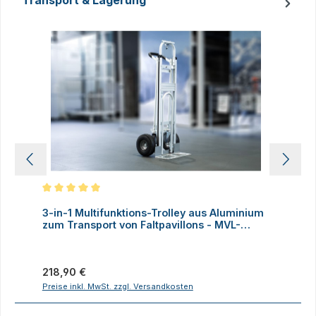
Transport & Lagerung
Produktgalerie überspringen
Durchschnittliche Bewertung von 5 von 5 Sternen
D
3-in-1 Multifunktions-Trolley aus Aluminium
A
zum Transport von Faltpavillons - MVL-
TENT®
Regulärer Preis:
V
218,90 €
Preise inkl. MwSt. zzgl. Versandkosten
P