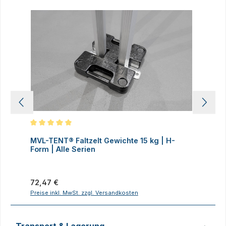
Produktgalerie überspringen
Durchschnittliche Bewertung von 5 von 5 Sternen
D
MVL-TENT® Faltzelt Gewichte 15 kg | H-
M
Form | Alle Serien
F
Regulärer Preis:
R
72,47 €
7
Preise inkl. MwSt. zzgl. Versandkosten
P