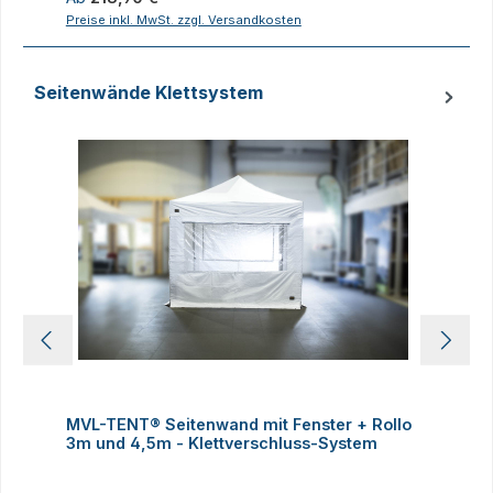
Preise inkl. MwSt. zzgl. Versandkosten
P
Seitenwände Klettsystem
Produktgalerie überspringen
MVL-TENT® Seitenwand mit Fenster + Rollo
3m und 4,5m - Klettverschluss-System
4