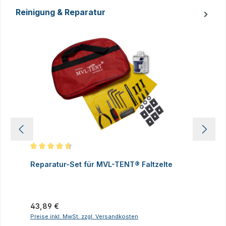
Reinigung & Reparatur
Produktgalerie überspringen
Durchschnittliche Bewertung von 4.83 von 5 Sternen
D
Reparatur-Set für MVL-TENT® Faltzelte
S
P
I
Regulärer Preis:
43,89 €
R
2
Preise inkl. MwSt. zzgl. Versandkosten
P