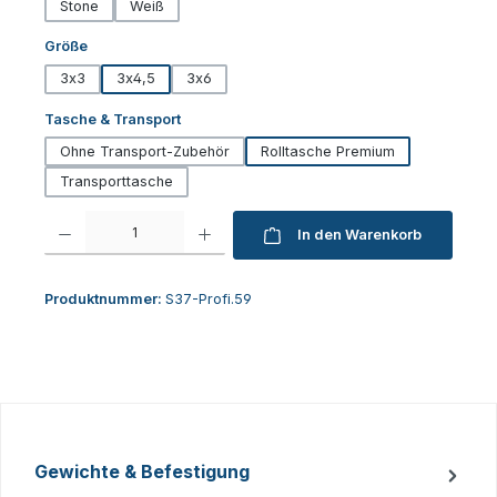
Stone
Weiß
auswählen
Größe
3x3
3x4,5
3x6
auswählen
Tasche & Transport
Ohne Transport-Zubehör
Rolltasche Premium
Transporttasche
Produkt Anzahl: Gib den gewünschten Wert ein oder benutze die Schaltfl
In den Warenkorb
Produktnummer:
S37-Profi.59
Gewichte & Befestigung