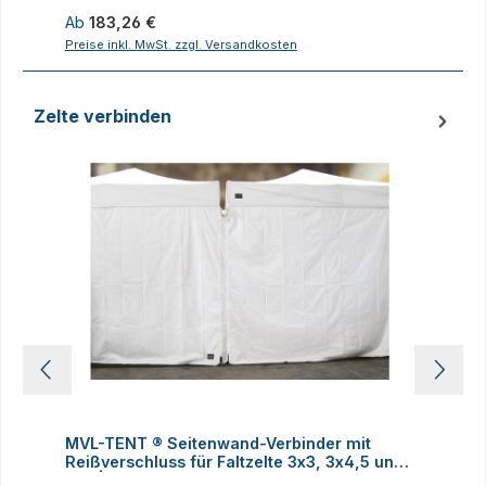
Regulärer Preis:
R
Ab
183,26 €
Preise inkl. MwSt. zzgl. Versandkosten
P
Zelte verbinden
Produktgalerie überspringen
MVL-TENT ® Seitenwand-Verbinder mit
M
Reißverschluss für Faltzelte 3x3, 3x4,5 und
h
3x6 | Alle Serien