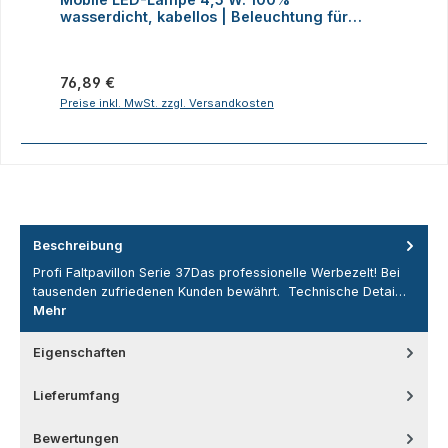
wasserdicht, kabellos | Beleuchtung für
H
Faltzelte, Camping, Outdoor
Regulärer Preis:
R
76,89 €
2
Preise inkl. MwSt. zzgl. Versandkosten
P
Beschreibung
Profi Faltpavillon Serie 37Das professionelle Werbezelt! Bei
tausenden zufriedenen Kunden bewährt. Technische Detai…
Mehr
Eigenschaften
Lieferumfang
Bewertungen