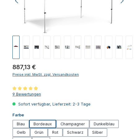
Regulärer Preis:
887,13 €
Preise inkl. MwSt. zzgl. Versandkosten
Durchschnittliche Bewertung von 4.94 von 5 Sternen
9 Bewertungen
Sofort verfügbar, Lieferzeit: 2-3 Tage
auswählen
Farbe
Blau
Bordeaux
Champagner
Dunkelblau
Gelb
Grün
Rot
Schwarz
Silber