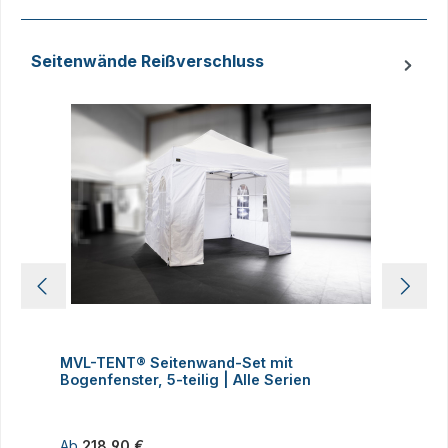
Seitenwände Reißverschluss
Produktgalerie überspringen
MVL-TENT® Seitenwand-Set mit
M
Bogenfenster, 5-teilig | Alle Serien
m
Regulärer Preis:
R
Ab
218,90 €
1