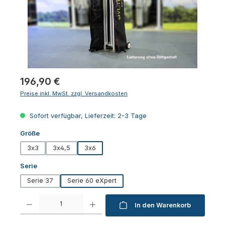
Regulärer Preis:
196,90 €
Preise inkl. MwSt. zzgl. Versandkosten
Sofort verfügbar, Lieferzeit: 2-3 Tage
auswählen
Größe
3x3
3x4,5
3x6
auswählen
Serie
Serie 37
Serie 60 eXpert
Produkt Anzahl: Gib den gewünschten Wert ein oder benutze die Schaltfl
In den Warenkorb