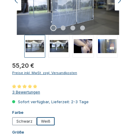
Regulärer Preis:
55,20 €
Preise inkl. MwSt. zzgl. Versandkosten
Durchschnittliche Bewertung von 5 von 5 Sternen
3 Bewertungen
Sofort verfügbar, Lieferzeit: 2-3 Tage
auswählen
Farbe
Schwarz
Weiß
auswählen
Größe