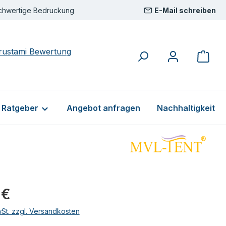
chwertige Bedruckung
E-Mail schreiben
& Ratgeber
Angebot anfragen
Nachhaltigkeit
eis:
 €
wSt. zzgl. Versandkosten