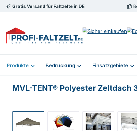
Gratis Versand für Faltzelte in DE
B
m Hauptinhalt springen
Zur Suche springen
Zur Hauptnavigation springen
Produkte
Bedruckung
Einsatzgebiete
MVL-TENT® Polyester Zeltdach 
Bildergalerie überspringen