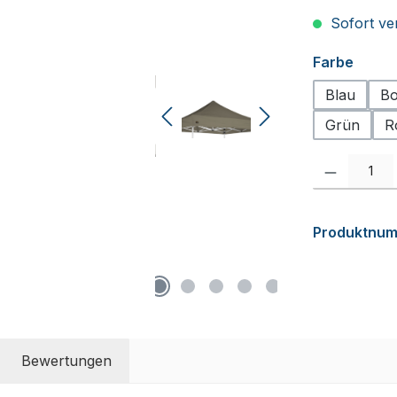
Sofort ver
auswä
Farbe
Blau
Bo
Grün
R
Produkt Anzah
Produktnu
Bewertungen