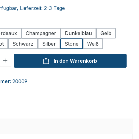
fügbar, Lieferzeit: 2-3 Tage
hlen
rdeaux
Champagner
Dunkelblau
Gelb
ot
Schwarz
Silber
Stone
Weiß
l: Gib den gewünschten Wert ein oder benutze die Schaltflächen um
In den Warenkorb
mmer:
20009