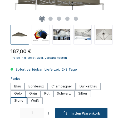
Regulärer Preis:
187,00 €
Preise inkl. MwSt. zzgl. Versandkosten
Sofort verfügbar, Lieferzeit: 2-3 Tage
auswählen
Farbe
Blau
Bordeaux
Champagner
Dunkelblau
Gelb
Grün
Rot
Schwarz
Silber
Stone
Weiß
Produkt Anzahl: Gib den gewünschten Wert ein oder benutze die Schaltfl
In den Warenkorb