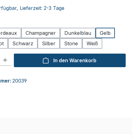
fügbar, Lieferzeit: 2-3 Tage
hlen
rdeaux
Champagner
Dunkelblau
Gelb
ot
Schwarz
Silber
Stone
Weiß
l: Gib den gewünschten Wert ein oder benutze die Schaltflächen um
In den Warenkorb
mmer:
20039