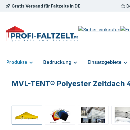
Gratis Versand für Faltzelte in DE
B
m Hauptinhalt springen
Zur Suche springen
Zur Hauptnavigation springen
Produkte
Bedruckung
Einsatzgebiete
MVL-TENT® Polyester Zeltdach 
Bildergalerie überspringen