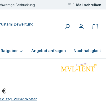
chwertige Bedruckung
E-Mail schreiben
& Ratgeber
Angebot anfragen
Nachhaltigkeit
eis:
 €
wSt. zzgl. Versandkosten