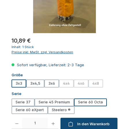
Regulärer Preis:
10,89 €
Inhalt:
1 Stück
Preise inkl. MwSt. zzgl. Versandkosten
Sofort verfügbar, Lieferzeit: 2-3 Tage
auswählen
Größe
3x3
3x4,5
3x6
4x4
4x6
4x8
(Diese Option ist zurzeit nicht verfügbar
(Diese Option ist zurzeit nicht
(Diese Option ist zurz
auswählen
Serie
Serie 37
Serie 45 Premium
Serie 60 Octa
Serie 60 eXpert
Steelero ®
Produkt Anzahl: Gib den gewünschten Wert ein oder benutze die Schaltfl
In den Warenkorb