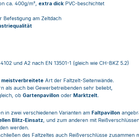
on ca. 400g/m²,
extra dick
PVC-beschichtet
r Befestigung am Zeltdach
ustriequalität
4102 und A2 nach EN 13501-1 (gleich wie CH-BKZ 5.2)
e
meistverbreitete
Art der Faltzelt-Seitenwände.
n als auch bei Gewerbetreibenden sehr beliebt,
gleich, ob
Gartenpavillon
oder
Marktzelt
.
en in zwei verschiedenen Varianten am
Faltpavillon
angebr
llen Blitz-Einsatz
, und zum anderen mit Reißverschlüssen
den werden.
chließen des Faltzeltes auch Reißverschlüsse zusammen mi