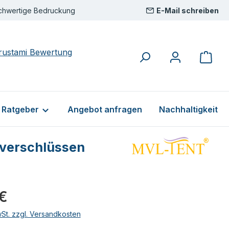
chwertige Bedruckung
E-Mail schreiben
& Ratgeber
Angebot anfragen
Nachhaltigkeit
ßverschlüssen
eis:
 €
wSt. zzgl. Versandkosten