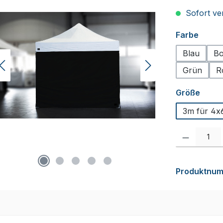
Sofort ver
auswä
Farbe
Blau
Bo
Grün
R
ausw
Größe
3m für 4x
Produkt Anzah
Produktnu