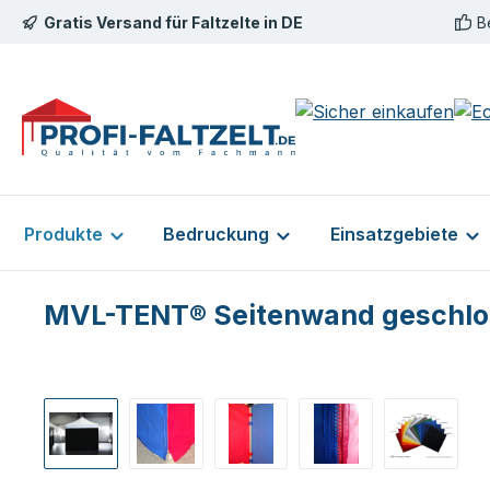
Gratis Versand für Faltzelte in DE
B
m Hauptinhalt springen
Zur Suche springen
Zur Hauptnavigation springen
Produkte
Bedruckung
Einsatzgebiete
MVL-TENT® Seitenwand geschloss
Bildergalerie überspringen