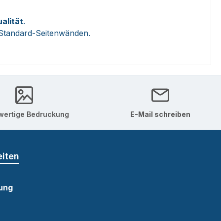
ualität
.
n Standard-Seitenwänden.
ertige Bedruckung
E-Mail schreiben
eiten
ung