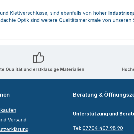
und Klettverschlüsse, sind ebenfalls von hoher
Industrieq
chdachte Optik sind weitere Qualitätsmerkmale von unsere
te Qualität und erstklassige Materialien
Hochw
onen
Beratung & Öffnungsz
nkaufen
Unterstützung und Berat
und Versand
Tel:
07704 407 98 90
utzerklärung