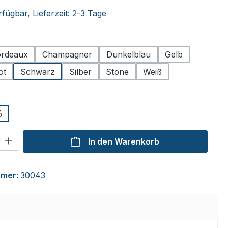
fügbar, Lieferzeit: 2-3 Tage
hlen
rdeaux
Champagner
Dunkelblau
Gelb
ot
Schwarz
Silber
Stone
Weiß
ählen
6
l: Gib den gewünschten Wert ein oder benutze die Schaltflächen um
In den Warenkorb
mmer:
30043