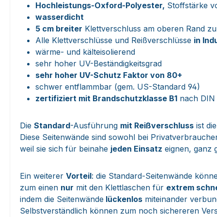
Hochleistungs-Oxford-Polyester,
Stoffstärke v
wasserdicht
5 cm breiter
Klettverschluss am oberen Rand zu
Alle Klettverschlüsse und Reißverschlüsse
in Ind
wärme- und kälteisolierend
sehr hoher UV-Beständigkeitsgrad
sehr hoher UV-Schutz Faktor von 80+
schwer entflammbar (gem. US-Standard 94)
zertifiziert mit Brandschutzklasse B1
nach DIN 
Die
Standard
-Ausführung
mit Reißverschluss
ist di
Diese Seitenwände sind sowohl bei Privatverbraucher
weil sie sich für beinahe
jeden Einsatz
eignen, ganz 
Ein weiterer
Vorteil
: die Standard-Seitenwände könn
zum einen
nur
mit den Klettlaschen für
extrem schne
indem die Seitenwände
lückenlos
miteinander verbun
Selbstverständlich können zum noch sichereren Vers