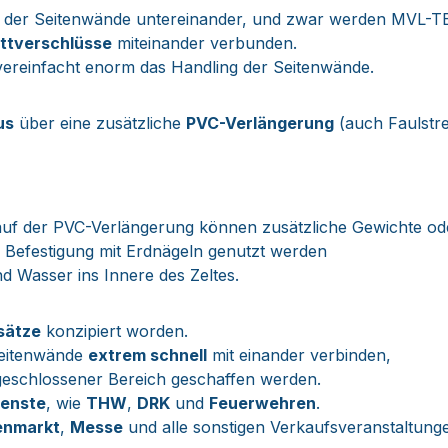
der Seitenwände untereinander, und zwar werden MVL-
ttverschlüsse
miteinander verbunden.
d vereinfacht enorm das Handling der Seitenwände.
us
über eine zusätzliche
PVC-Verlängerung
(auch Faulstre
- auf der PVC-Verlängerung können zusätzliche Gewichte 
 Befestigung mit Erdnägeln genutzt werden
 Wasser ins Innere des Zeltes.
sätze
konzipiert worden.
 Seitenwände
extrem schnell
mit einander verbinden,
t geschlossener Bereich geschaffen werden.
ienste
, wie
THW
,
DRK
und
Feuerwehren
.
nmarkt
,
Messe
und alle sonstigen Verkaufsveranstaltung