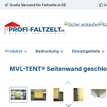
Gratis Versand für Faltzelte in DE
B
m Hauptinhalt springen
Zur Suche springen
Zur Hauptnavigation springen
Produkte
Bedruckung
Einsatzgebiete
MVL-TENT® Seitenwand geschlos
Bildergalerie überspringen