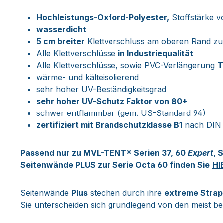
Hochleistungs-Oxford-Polyester,
Stoffstärke v
wasserdicht
5 cm breiter
Klettverschluss am oberen Rand zu
Alle Klettverschlüsse
in Industriequalität
Alle Klettverschlüsse, sowie PVC-Verlängerung
T
wärme- und kälteisolierend
sehr hoher UV-Beständigkeitsgrad
sehr hoher UV-Schutz Faktor von 80+
schwer entflammbar (gem. US-Standard 94)
zertifiziert mit Brandschutzklasse B1
nach DIN 
Passend nur zu MVL-TENT® Serien 37, 60
Expert
, 
Seitenwände PLUS zur Serie Octa 60 finden Sie
HI
Seitenwände
Plus
stechen durch ihre
extreme Strapa
Sie unterscheiden sich grundlegend von den meist b