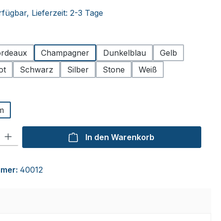
fügbar, Lieferzeit: 2-3 Tage
hlen
rdeaux
Champagner
Dunkelblau
Gelb
ot
Schwarz
Silber
Stone
Weiß
ählen
m
l: Gib den gewünschten Wert ein oder benutze die Schaltflächen um
In den Warenkorb
mmer:
40012