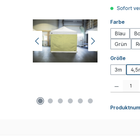
Sofort ver
auswä
Farbe
Blau
Bo
Grün
R
ausw
Größe
3m
4,5
Produkt Anzah
Produktnu