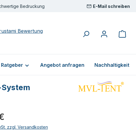
chwertige Bedruckung
E-Mail schreiben
& Ratgeber
Angebot anfragen
Nachhaltigkeit
s-System
eis:
 €
wSt. zzgl. Versandkosten