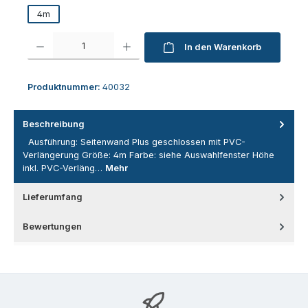
4m
Produkt Anzahl: Gib den gewünschten Wert ein oder benutze die Schaltfl
In den Warenkorb
Produktnummer:
40032
Beschreibung
Ausführung: Seitenwand Plus geschlossen mit PVC-
Verlängerung Größe: 4m Farbe: siehe Auswahlfenster Höhe
inkl. PVC-Verläng…
Mehr
Lieferumfang
Bewertungen