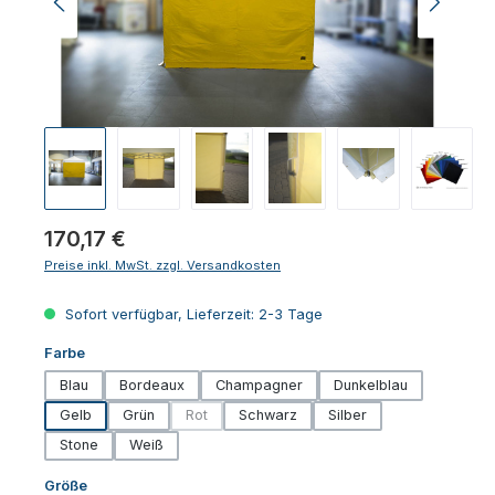
Regulärer Preis:
170,17 €
Preise inkl. MwSt. zzgl. Versandkosten
Sofort verfügbar, Lieferzeit: 2-3 Tage
auswählen
Farbe
Blau
Bordeaux
Champagner
Dunkelblau
Gelb
Grün
Rot
Schwarz
Silber
(Diese Option ist zurzeit nicht verfügbar.)
Stone
Weiß
auswählen
Größe