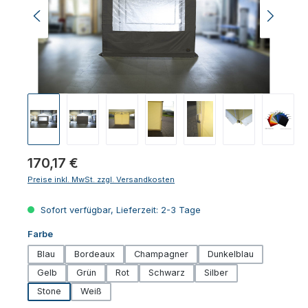
Regulärer Preis:
170,17 €
Preise inkl. MwSt. zzgl. Versandkosten
Sofort verfügbar, Lieferzeit: 2-3 Tage
auswählen
Farbe
Blau
Bordeaux
Champagner
Dunkelblau
Gelb
Grün
Rot
Schwarz
Silber
Stone
Weiß