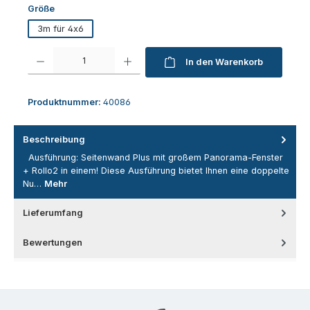
auswählen
Größe
3m für 4x6
Produkt Anzahl: Gib den gewünschten Wert ein oder benutze die Schaltfl
In den Warenkorb
Produktnummer:
40086
Beschreibung
Ausführung: Seitenwand Plus mit großem Panorama-Fenster
+ Rollo2 in einem! Diese Ausführung bietet Ihnen eine doppelte
Nu…
Mehr
Lieferumfang
Bewertungen