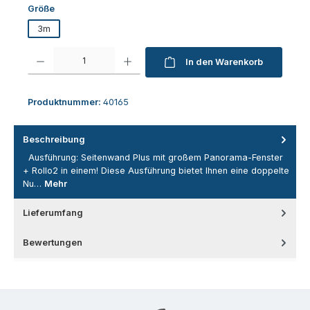
auswählen
Größe
3m
Produkt Anzahl: Gib den gewünschten Wert ein oder benutze die Schaltfl
In den Warenkorb
Produktnummer:
40165
Beschreibung
Ausführung: Seitenwand Plus mit großem Panorama-Fenster
+ Rollo2 in einem! Diese Ausführung bietet Ihnen eine doppelte
Nu…
Mehr
Lieferumfang
Bewertungen