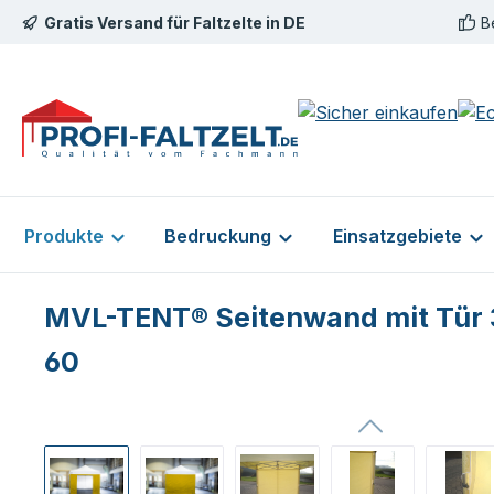
Gratis Versand für Faltzelte in DE
B
m Hauptinhalt springen
Zur Suche springen
Zur Hauptnavigation springen
Produkte
Bedruckung
Einsatzgebiete
MVL-TENT® Seitenwand mit Tür 3
60
Bildergalerie überspringen