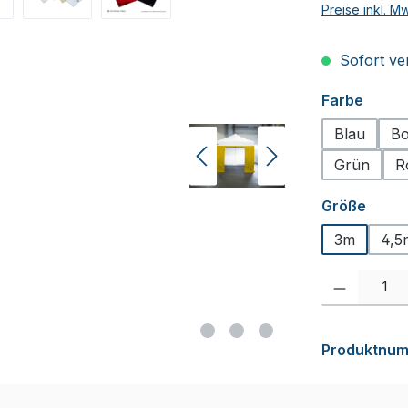
Preise inkl. M
Sofort ver
auswä
Farbe
Blau
Bo
Grün
R
ausw
Größe
3m
4,5
Produkt Anzah
Produktnu