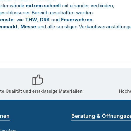
 Seitenwände
extrem schnell
mit einander verbinden,
t geschlossener Bereich geschaffen werden.
ienste
, wie
THW
,
DRK
und
Feuerwehren
.
nmarkt
,
Messe
und alle sonstigen Verkaufsveranstaltung
te Qualität und erstklassige Materialien
Hochw
onen
Beratung & Öffnungsz