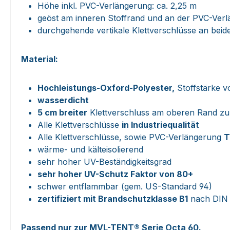
Höhe inkl. PVC-Verlängerung: ca. 2,25 m
geöst am inneren Stoffrand und an der PVC-Ver
durchgehende vertikale Klettverschlüsse an beid
Material:
Hochleistungs-Oxford-Polyester,
Stoffstärke v
wasserdicht
5 cm breiter
Klettverschluss am oberen Rand zu
Alle Klettverschlüsse
in Industriequalität
Alle Klettverschlüsse, sowie PVC-Verlängerung
T
wärme- und kälteisolierend
sehr hoher UV-Beständigkeitsgrad
sehr hoher UV-Schutz Faktor von 80+
schwer entflammbar (gem. US-Standard 94)
zertifiziert mit Brandschutzklasse B1
nach DIN 
Passend nur zur MVL-TENT® Serie Octa 60
.