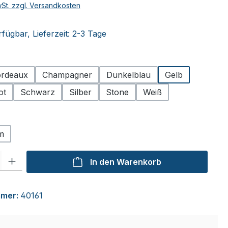
wSt. zzgl. Versandkosten
fügbar, Lieferzeit: 2-3 Tage
hlen
rdeaux
Champagner
Dunkelblau
Gelb
ot
Schwarz
Silber
Stone
Weiß
ählen
m
l: Gib den gewünschten Wert ein oder benutze die Schaltflächen um
In den Warenkorb
mmer:
40161