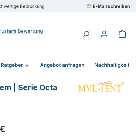
chwertige Bedruckung
E-Mail schreiben
& Ratgeber
Angebot anfragen
Nachhaltigkeit
em | Serie Octa
eis:
 €