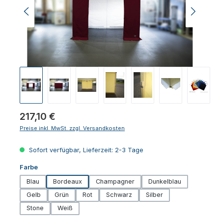
Regulärer Preis:
217,10 €
Preise inkl. MwSt. zzgl. Versandkosten
Sofort verfügbar, Lieferzeit: 2-3 Tage
auswählen
Farbe
Blau
Bordeaux
Champagner
Dunkelblau
Gelb
Grün
Rot
Schwarz
Silber
Stone
Weiß