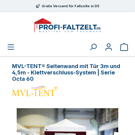
Zum Hauptinhalt springen
Gratis Versand für Faltzelte in DE
MVL-TENT® Seitenwand mit Tür 3m und
4,5m - Klettverschluss-System | Serie
Octa 60
Bildergalerie überspringen