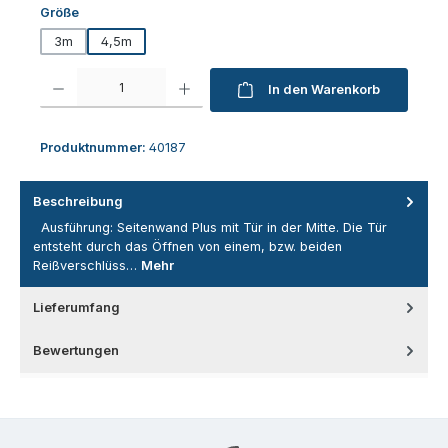
auswählen
Größe
3m
4,5m
Produkt Anzahl: Gib den gewünschten Wert ein oder benutze die Schaltfl
In den Warenkorb
Produktnummer:
40187
Beschreibung
Ausführung: Seitenwand Plus mit Tür in der Mitte. Die Tür
entsteht durch das Öffnen von einem, bzw. beiden
Reißverschlüss…
Mehr
Lieferumfang
Bewertungen