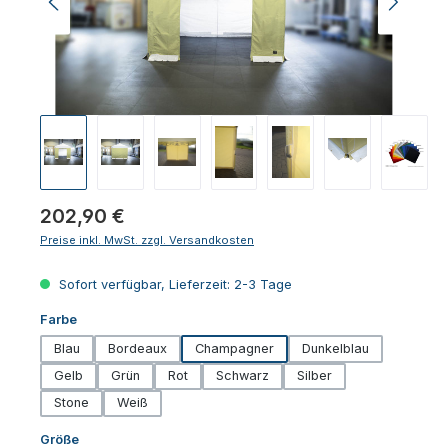
Regulärer Preis:
202,90 €
Preise inkl. MwSt. zzgl. Versandkosten
Sofort verfügbar, Lieferzeit: 2-3 Tage
auswählen
Farbe
Blau
Bordeaux
Champagner
Dunkelblau
Gelb
Grün
Rot
Schwarz
Silber
Stone
Weiß
auswählen
Größe