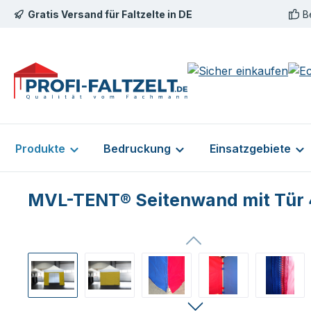
Gratis Versand für Faltzelte in DE
B
m Hauptinhalt springen
Zur Suche springen
Zur Hauptnavigation springen
Produkte
Bedruckung
Einsatzgebiete
MVL-TENT® Seitenwand mit Tür 
Bildergalerie überspringen