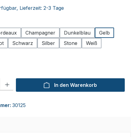
fügbar, Lieferzeit: 2-3 Tage
hlen
rdeaux
Champagner
Dunkelblau
Gelb
ot
Schwarz
Silber
Stone
Weiß
ählen
l: Gib den gewünschten Wert ein oder benutze die Schaltflächen um
In den Warenkorb
mmer:
30125