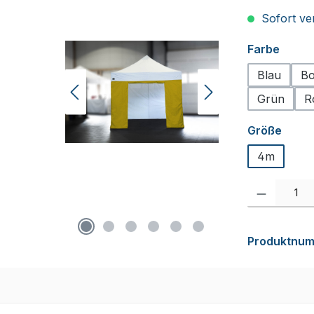
Sofort ver
auswä
Farbe
Blau
Bo
Grün
R
ausw
Größe
4m
Produkt Anzah
Produktnu