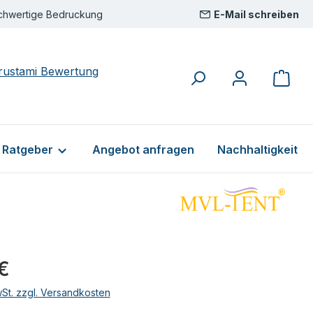
chwertige Bedruckung
E-Mail schreiben
& Ratgeber
Angebot anfragen
Nachhaltigkeit
eis:
 €
wSt. zzgl. Versandkosten