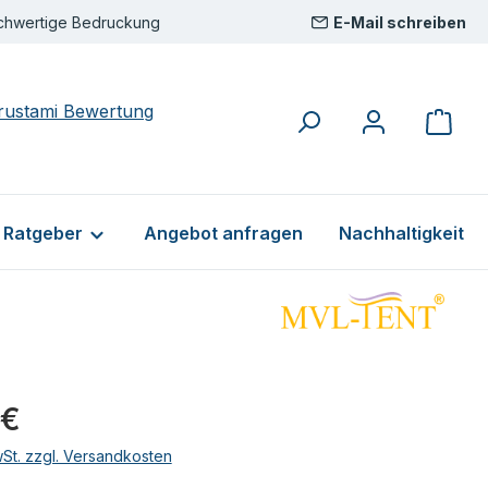
chwertige Bedruckung
E-Mail schreiben
& Ratgeber
Angebot anfragen
Nachhaltigkeit
eis:
 €
wSt. zzgl. Versandkosten