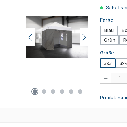
Sofort ver
auswä
Farbe
Blau
Bo
Grün
R
ausw
Größe
3x3
3x4
Produkt Anzah
Produktnu