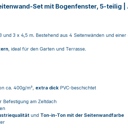
enwand-Set mit Bogenfenster, 5-teilig | 
 x 3 und 3 x 4,5 m. Bestehend aus 4 Seitenwänden und ein
tern
, ideal für den Garten und Terrasse.
on ca. 400g/m²,
extra dick
PVC-beschichtet
r Befestigung am Zeltdach
ten
ustriequalität
und
T
on-in-Ton mit der Seitenwandfarbe
ter