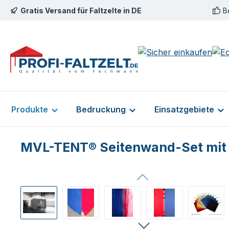
Gratis Versand für Faltzelte in DE
B
m Hauptinhalt springen
Zur Suche springen
Zur Hauptnavigation springen
Produkte
Bedruckung
Einsatzgebiete
MVL-TENT® Seitenwand-Set mit Bo
Bildergalerie überspringen