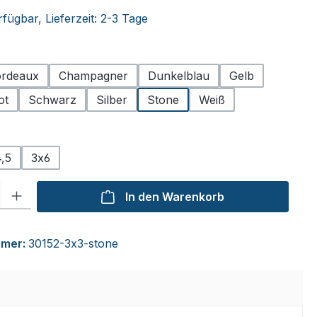
fügbar, Lieferzeit: 2-3 Tage
hlen
rdeaux
Champagner
Dunkelblau
Gelb
ot
Schwarz
Silber
Stone
Weiß
ählen
,5
3x6
l: Gib den gewünschten Wert ein oder benutze die Schaltflächen um
In den Warenkorb
mmer:
30152-3x3-stone