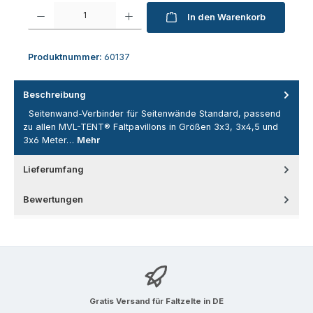
Produkt Anzahl: Gib den gewünschten Wert ein oder benutze die Schaltfl
In den Warenkorb
Produktnummer:
60137
Beschreibung
Seitenwand-Verbinder für Seitenwände Standard, passend
zu allen MVL-TENT® Faltpavillons in Größen 3x3, 3x4,5 und
3x6 Meter…
Mehr
Lieferumfang
Bewertungen
Gratis Versand für Faltzelte in DE