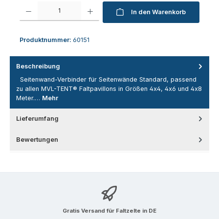
Produkt Anzahl: Gib den gewünschten Wert ein oder benutze die Schaltfl
In den Warenkorb
Produktnummer:
60151
Beschreibung
Seitenwand-Verbinder für Seitenwände Standard, passend
zu allen MVL-TENT® Faltpavillons in Größen 4x4, 4x6 und 4x8
Meter.…
Mehr
Lieferumfang
Bewertungen
Gratis Versand für Faltzelte in DE