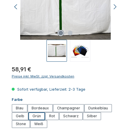
Regulärer Preis:
58,91 €
Preise inkl. MwSt. zzgl. Versandkosten
Sofort verfügbar, Lieferzeit: 2-3 Tage
auswählen
Farbe
Blau
Bordeaux
Champagner
Dunkelblau
Gelb
Grün
Rot
Schwarz
Silber
Stone
Weiß