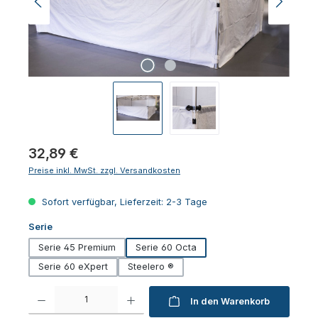
Regulärer Preis:
32,89 €
Preise inkl. MwSt. zzgl. Versandkosten
Sofort verfügbar, Lieferzeit: 2-3 Tage
auswählen
Serie
Serie 45 Premium
Serie 60 Octa
Serie 60 eXpert
Steelero ®
Produkt Anzahl: Gib den gewünschten Wert ein oder benutze die Schaltfl
In den Warenkorb