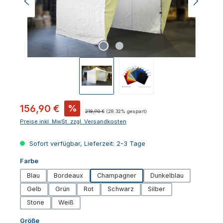
Verkaufspreis:
156,90 €
%
Regulärer Preis:
218,90 €
(28.32% gespart)
Preise inkl. MwSt. zzgl. Versandkosten
Sofort verfügbar, Lieferzeit: 2-3 Tage
auswählen
Farbe
Blau
Bordeaux
Champagner
Dunkelblau
Gelb
Grün
Rot
Schwarz
Silber
Stone
Weiß
auswählen
Größe