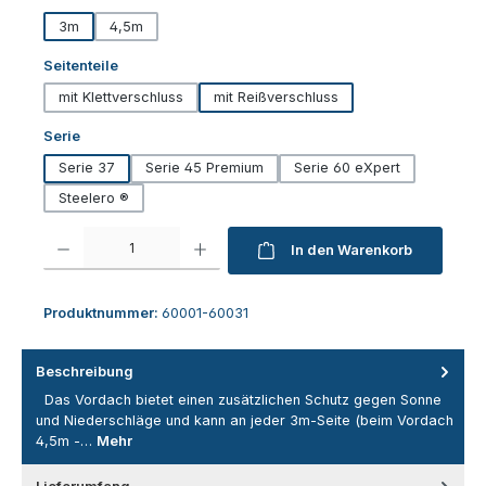
3m
4,5m
auswählen
Seitenteile
mit Klettverschluss
mit Reißverschluss
auswählen
Serie
Serie 37
Serie 45 Premium
Serie 60 eXpert
Steelero ®
Produkt Anzahl: Gib den gewünschten Wert ein oder benutze die Schaltfl
In den Warenkorb
Produktnummer:
60001-60031
Beschreibung
Das Vordach bietet einen zusätzlichen Schutz gegen Sonne
und Niederschläge und kann an jeder 3m-Seite (beim Vordach
4,5m -…
Mehr