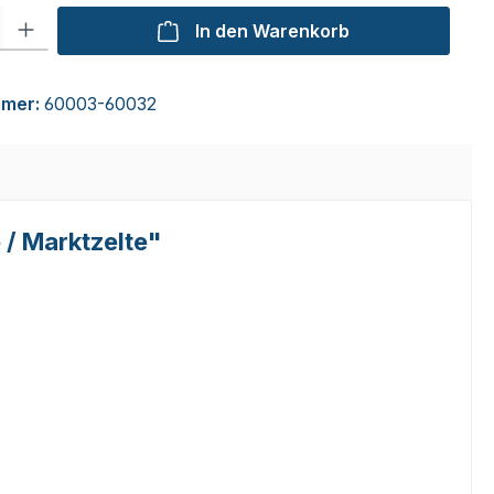
l: Gib den gewünschten Wert ein oder benutze die Schaltflächen um
In den Warenkorb
mmer:
60003-60032
 / Marktzelte"