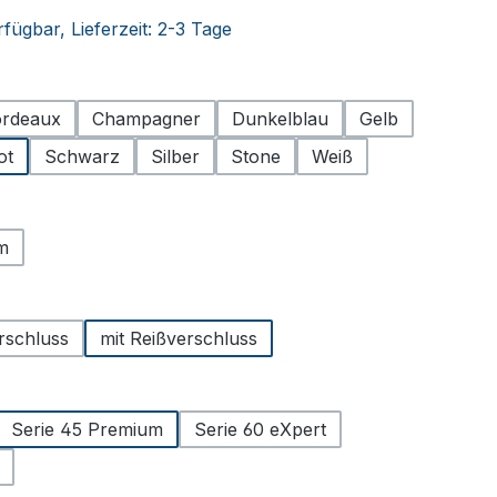
fügbar, Lieferzeit: 2-3 Tage
hlen
rdeaux
Champagner
Dunkelblau
Gelb
ot
Schwarz
Silber
Stone
Weiß
ählen
m
uswählen
erschluss
mit Reißverschluss
hlen
Serie 45 Premium
Serie 60 eXpert