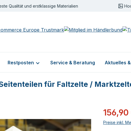
este Qualität und erstklassige Materialien
Ho
Restposten
Service & Beratung
Aktuelles 
itenteilen für Faltzelte / Marktzelt
Verkaufsprei
156,90
Preise inkl. M