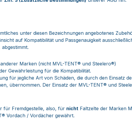
uf
Ziff. 3 (Zusätzliche Bestimmungen)
unserer AGB hin:
tliches unter diesen Bezeichnungen angebotenes Zubehör,
cht auf Kompatibilität und Passgenauigkeit ausschließlich 
, abgestimmt.
n anderer Marken (nicht MVL-TENT® und Steelero®)
 Gewährleistung für die Kompatibilität.
tung für jegliche Art von Schäden, die durch den Einsatz
nen, übernommen. Der Einsatz der MVL-TENT® und Steele
für Fremdgestelle, also, für
nicht
Faltzelte der Marken 
® Vordach / Vordächer gewährt.