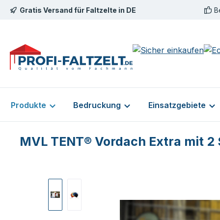
Gratis Versand für Faltzelte in DE
B
m Hauptinhalt springen
Zur Suche springen
Zur Hauptnavigation springen
Produkte
Bedruckung
Einsatzgebiete
MVL TENT® Vordach Extra mit 2 Se
Bildergalerie überspringen