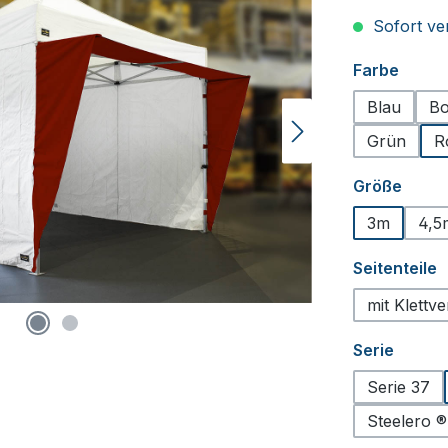
Sofort ver
auswä
Farbe
Blau
Bo
Grün
R
ausw
Größe
3m
4,5
a
Seitenteile
mit Klettv
auswä
Serie
Serie 37
Steelero ®