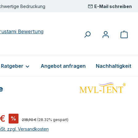
chwertige Bedruckung
E-Mail schreiben
& Ratgeber
Angebot anfragen
Nachhaltigkeit
e
s:
 €
%
Regulärer Preis:
218,90 €
(28.32% gespart)
wSt. zzgl. Versandkosten