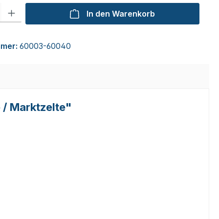
l: Gib den gewünschten Wert ein oder benutze die Schaltflächen um
In den Warenkorb
mmer:
60003-60040
 / Marktzelte"