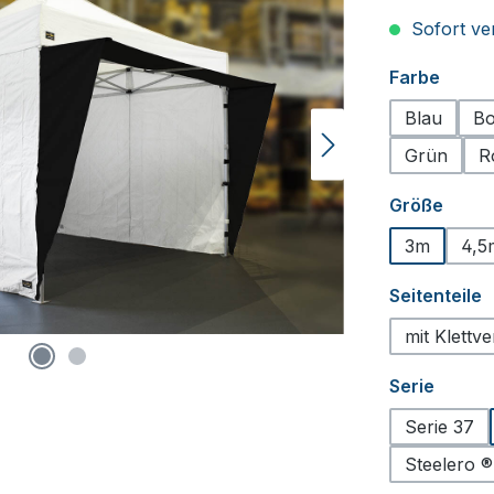
Sofort ver
auswä
Farbe
Blau
Bo
Grün
R
ausw
Größe
3m
4,5
a
Seitenteile
mit Klettv
auswä
Serie
Serie 37
Steelero ®