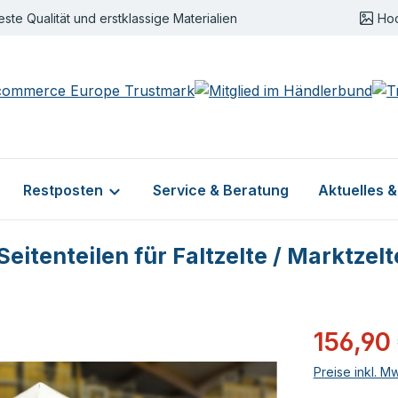
este Qualität und erstklassige Materialien
Ho
Restposten
Service & Beratung
Aktuelles 
itenteilen für Faltzelte / Marktzelt
Verkaufsprei
156,90
Preise inkl. M