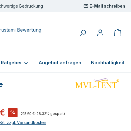
chwertige Bedruckung
E-Mail schreiben
& Ratgeber
Angebot anfragen
Nachhaltigkeit
e
s:
 €
%
Regulärer Preis:
218,90 €
(28.32% gespart)
wSt. zzgl. Versandkosten