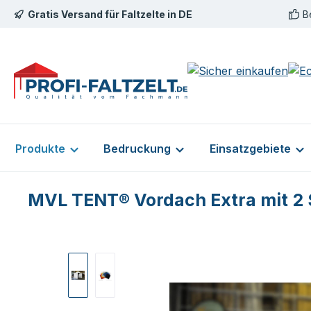
Gratis Versand für Faltzelte in DE
B
m Hauptinhalt springen
Zur Suche springen
Zur Hauptnavigation springen
Produkte
Bedruckung
Einsatzgebiete
MVL TENT® Vordach Extra mit 2 Se
Bildergalerie überspringen