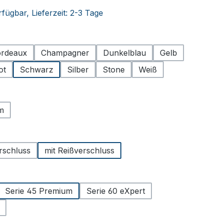
fügbar, Lieferzeit: 2-3 Tage
hlen
rdeaux
Champagner
Dunkelblau
Gelb
ot
Schwarz
Silber
Stone
Weiß
ählen
m
uswählen
erschluss
mit Reißverschluss
hlen
Serie 45 Premium
Serie 60 eXpert