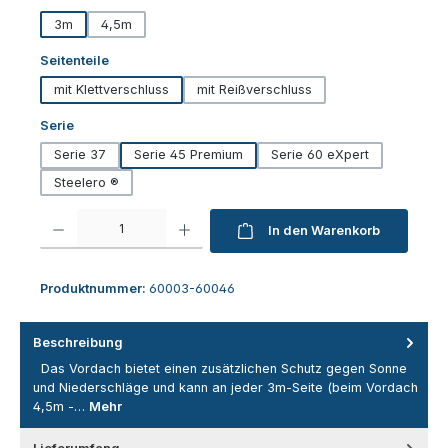
3m
4,5m
auswählen
Seitenteile
mit Klettverschluss
mit Reißverschluss
auswählen
Serie
Serie 37
Serie 45 Premium
Serie 60 eXpert
Steelero ®
Produkt Anzahl: Gib den gewünschten Wert ein oder benutze die Schaltfl
In den Warenkorb
Produktnummer:
60003-60046
Beschreibung
Das Vordach bietet einen zusätzlichen Schutz gegen Sonne
und Niederschläge und kann an jeder 3m-Seite (beim Vordach
4,5m -…
Mehr