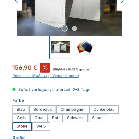
Verkaufspreis:
156,90 €
%
Regulärer Preis:
218,90 €
(28.32% gespart)
Preise inkl. MwSt. zzgl. Versandkosten
Sofort verfügbar, Lieferzeit: 2-3 Tage
auswählen
Farbe
Blau
Bordeaux
Champagner
Dunkelblau
Gelb
Grün
Rot
Schwarz
Silber
Stone
Weiß
auswählen
Größe