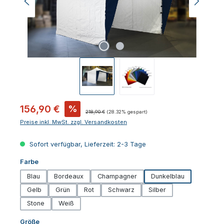
Verkaufspreis:
156,90 €
%
Regulärer Preis:
218,90 €
(28.32% gespart)
Preise inkl. MwSt. zzgl. Versandkosten
Sofort verfügbar, Lieferzeit: 2-3 Tage
auswählen
Farbe
Blau
Bordeaux
Champagner
Dunkelblau
Gelb
Grün
Rot
Schwarz
Silber
Stone
Weiß
auswählen
Größe