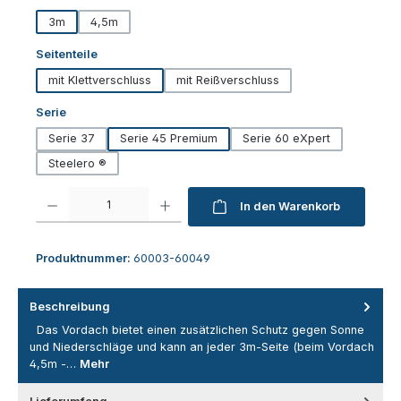
3m
4,5m
auswählen
Seitenteile
mit Klettverschluss
mit Reißverschluss
auswählen
Serie
Serie 37
Serie 45 Premium
Serie 60 eXpert
Steelero ®
Produkt Anzahl: Gib den gewünschten Wert ein oder benutze die Schaltfl
In den Warenkorb
Produktnummer:
60003-60049
Beschreibung
Das Vordach bietet einen zusätzlichen Schutz gegen Sonne
und Niederschläge und kann an jeder 3m-Seite (beim Vordach
4,5m -…
Mehr