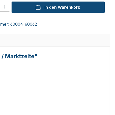
l: Gib den gewünschten Wert ein oder benutze die Schaltflächen um
In den Warenkorb
mmer:
60004-60062
 / Marktzelte"