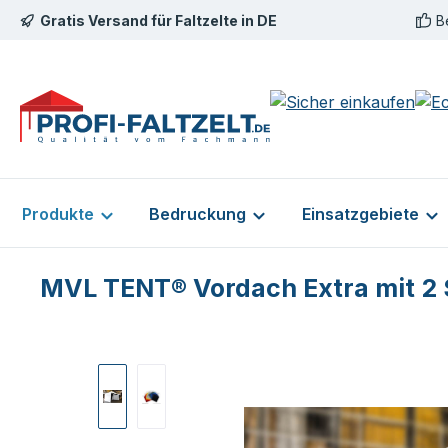
Gratis Versand für Faltzelte in DE
B
m Hauptinhalt springen
Zur Suche springen
Zur Hauptnavigation springen
Produkte
Bedruckung
Einsatzgebiete
MVL TENT® Vordach Extra mit 2 Se
Bildergalerie überspringen