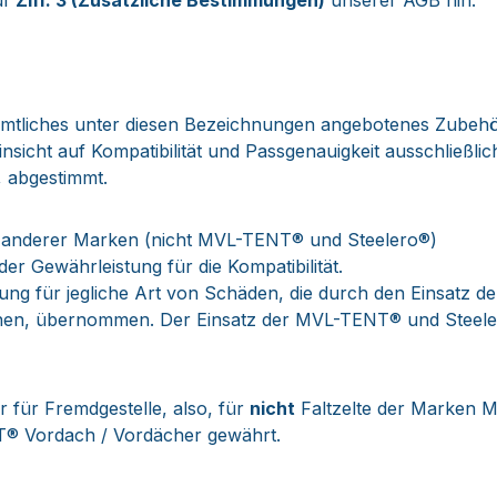
uf
Ziff. 3 (Zusätzliche Bestimmungen)
unserer AGB hin:
tliches unter diesen Bezeichnungen angebotenes Zubehör,
cht auf Kompatibilität und Passgenauigkeit ausschließlich 
, abgestimmt.
n anderer Marken (nicht MVL-TENT® und Steelero®)
 Gewährleistung für die Kompatibilität.
tung für jegliche Art von Schäden, die durch den Einsatz
nen, übernommen. Der Einsatz der MVL-TENT® und Steele
für Fremdgestelle, also, für
nicht
Faltzelte der Marken 
® Vordach / Vordächer gewährt.