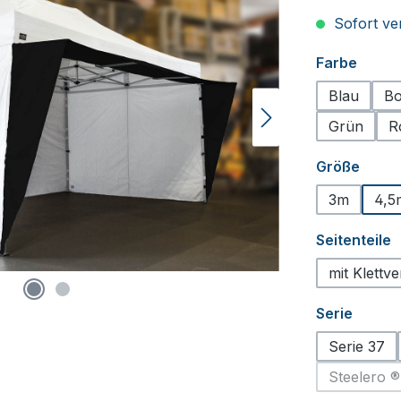
Sofort ver
auswä
Farbe
Blau
Bo
Grün
R
ausw
Größe
3m
4,5
a
Seitenteile
mit Klettv
auswä
Serie
Serie 37
Steelero ®
(Diese