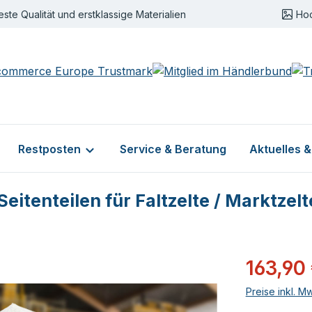
este Qualität und erstklassige Materialien
Ho
Restposten
Service & Beratung
Aktuelles 
itenteilen für Faltzelte / Marktzelt
Verkaufsprei
163,90
Preise inkl. M