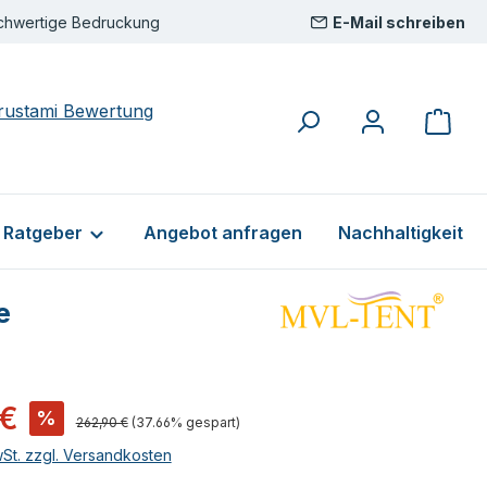
chwertige Bedruckung
E-Mail schreiben
& Ratgeber
Angebot anfragen
Nachhaltigkeit
e
s:
 €
%
Regulärer Preis:
262,90 €
(37.66% gespart)
wSt. zzgl. Versandkosten