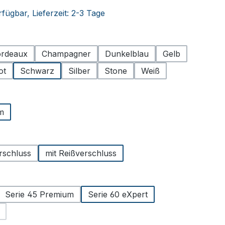
fügbar, Lieferzeit: 2-3 Tage
hlen
rdeaux
Champagner
Dunkelblau
Gelb
ot
Schwarz
Silber
Stone
Weiß
ählen
m
uswählen
erschluss
mit Reißverschluss
hlen
Serie 45 Premium
Serie 60 eXpert
 Option ist zurzeit nicht verfügbar.)