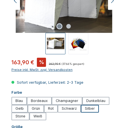
Verkaufspreis:
163,90 €
%
Regulärer Preis:
262,90 €
(37.66% gespart)
Preise inkl. MwSt. zzgl. Versandkosten
Sofort verfügbar, Lieferzeit: 2-3 Tage
auswählen
Farbe
Blau
Bordeaux
Champagner
Dunkelblau
Gelb
Grün
Rot
Schwarz
Silber
Stone
Weiß
auswählen
Größe