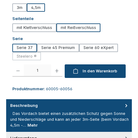
3m
4,5m
auswählen
Seitenteile
mit Klettverschluss
mit Reißverschluss
auswählen
Serie
Serie 37
Serie 45 Premium
Serie 60 eXpert
Steelero ®
(Diese Option ist zurzeit nicht verfügbar.)
Produkt Anzahl: Gib den gewünschten Wert ein oder benutze die Schaltfl
In den Warenkorb
Produktnummer:
60005-60056
Beschreibung
Das Vordach bietet einen zusätzlichen Schutz gegen Sonne
und Niederschläge und kann an jeder 3m-Seite (beim Vordach
4,5m -…
Mehr