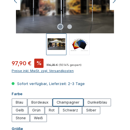
Verkaufspreis:
97,90 €
%
Regulärer Preis:
196,35 €
(50.14% gespart)
Preise inkl. MwSt. zzgl. Versandkosten
Sofort verfügbar, Lieferzeit: 2-3 Tage
auswählen
Farbe
Blau
Bordeaux
Champagner
Dunkelblau
Gelb
Grün
Rot
Schwarz
Silber
Stone
Weiß
auswählen
Größe