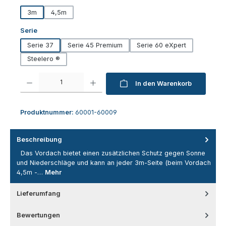
3m
4,5m
auswählen
Serie
Serie 37
Serie 45 Premium
Serie 60 eXpert
Steelero ®
Produkt Anzahl: Gib den gewünschten Wert ein oder benutze die Schaltfl
In den Warenkorb
Produktnummer:
60001-60009
Beschreibung
Das Vordach bietet einen zusätzlichen Schutz gegen Sonne
und Niederschläge und kann an jeder 3m-Seite (beim Vordach
4,5m -…
Mehr
Lieferumfang
Bewertungen