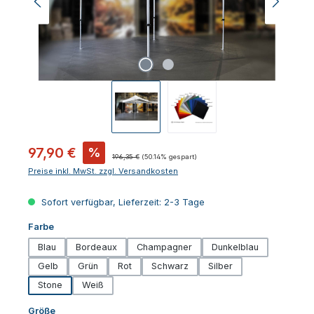
Verkaufspreis:
97,90 €
%
Regulärer Preis:
196,35 €
(50.14% gespart)
Preise inkl. MwSt. zzgl. Versandkosten
Sofort verfügbar, Lieferzeit: 2-3 Tage
auswählen
Farbe
Blau
Bordeaux
Champagner
Dunkelblau
Gelb
Grün
Rot
Schwarz
Silber
Stone
Weiß
auswählen
Größe