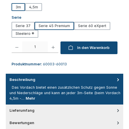
3m
4,5m
auswählen
Serie
Serie 37
Serie 45 Premium
Serie 60 eXpert
Steelero ®
Produkt Anzahl: Gib den gewünschten Wert ein oder benutze die Schaltfl
In den Warenkorb
Produktnummer:
60003-60013
Beschreibung
Das Vordach bietet einen zusätzlichen Schutz gegen Sonne
und Niederschläge und kann an jeder 3m-Seite (beim Vordach
4,5m -…
Mehr
Lieferumfang
Bewertungen