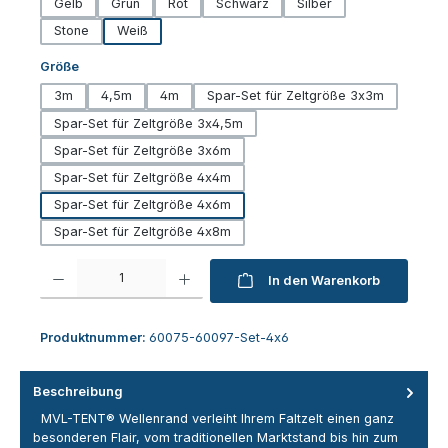
Gelb
Grün
Rot
Schwarz
Silber
Stone
Weiß
auswählen
Größe
3m
4,5m
4m
Spar-Set für Zeltgröße 3x3m
Spar-Set für Zeltgröße 3x4,5m
Spar-Set für Zeltgröße 3x6m
Spar-Set für Zeltgröße 4x4m
Spar-Set für Zeltgröße 4x6m
Spar-Set für Zeltgröße 4x8m
Produkt Anzahl: Gib den gewünschten Wert ein oder benutze die Schaltfl
In den Warenkorb
Produktnummer:
60075-60097-Set-4x6
Beschreibung
MVL-TENT® Wellenrand verleiht Ihrem Faltzelt einen ganz
besonderen Flair, vom traditionellen Marktstand bis hin zum