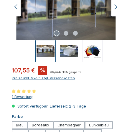
Verkaufspreis:
107,55 €
%
Regulärer Preis:
119,50 €
(10% gespart)
Preise inkl. MwSt. zzgl. Versandkosten
Durchschnittliche Bewertung von 5 von 5 Sternen
1 Bewertung
Sofort verfügbar, Lieferzeit: 2-3 Tage
auswählen
Farbe
Blau
Bordeaux
Champagner
Dunkelblau