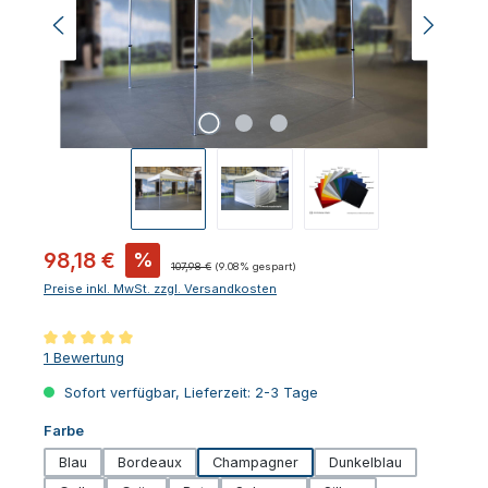
Verkaufspreis:
98,18 €
%
Regulärer Preis:
107,98 €
(9.08% gespart)
Preise inkl. MwSt. zzgl. Versandkosten
Durchschnittliche Bewertung von 5 von 5 Sternen
1 Bewertung
Sofort verfügbar, Lieferzeit: 2-3 Tage
auswählen
Farbe
Blau
Bordeaux
Champagner
Dunkelblau