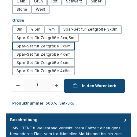
Gelb
Grün
Rot
Schwarz
Silber
Stone
Weiß
auswählen
Größe
3m
4,5m
4m
Spar-Set für Zeltgröße 3x3m
Spar-Set für Zeltgröße 3x4,5m
Spar-Set für Zeltgröße 3x6m
Spar-Set für Zeltgröße 4x4m
Spar-Set für Zeltgröße 4x6m
Spar-Set für Zeltgröße 4x8m
Produkt Anzahl: Gib den gewünschten Wert ein oder benutze die Schaltfl
In den Warenkorb
Produktnummer:
60076-Set-3x6
Beschreibung
MVL-TENT® Wellenrand verleiht Ihrem Faltzelt einen ganz
besonderen Flair, vom traditionellen Marktstand bis hin zum