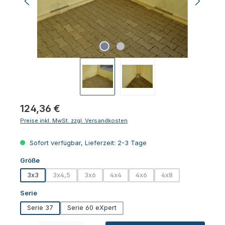
Regulärer Preis:
124,36 €
Preise inkl. MwSt. zzgl. Versandkosten
Sofort verfügbar, Lieferzeit: 2-3 Tage
auswählen
Größe
3x3
3x4,5
3x6
4x4
4x6
4x8
(Diese Option ist zurzeit nicht verfügbar.)
(Diese Option ist zurzeit nicht verfügbar.)
(Diese Option ist zurzeit nicht verfügbar
(Diese Option ist zurzeit nicht
(Diese Option ist zurz
auswählen
Serie
Serie 37
Serie 60 eXpert
Produkt Anzahl: Gib den gewünschten Wert ein oder benutze die Schaltfl