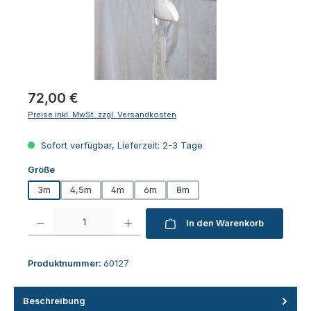
Regulärer Preis:
72,00 €
Preise inkl. MwSt. zzgl. Versandkosten
Sofort verfügbar, Lieferzeit: 2-3 Tage
auswählen
Größe
3m
4,5m
4m
6m
8m
Produkt Anzahl: Gib den gewünschten Wert ein oder benutze die Schaltfl
In den Warenkorb
Produktnummer:
60127
Beschreibung